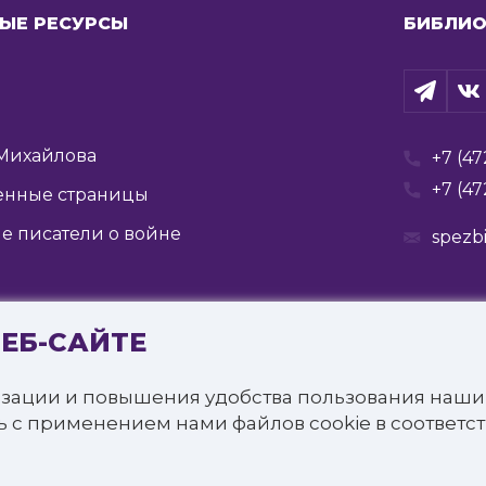
ЫЕ РЕСУРСЫ
БИБЛИО
Михайлова
+7 (47
+7 (47
енные страницы
е писатели о войне
spezb
ВЕБ-САЙТЕ
Государственное бюджетное учреждение культуры
я государственная специальная библиотека для слепых 
зации и повышения удобства пользования наши
щищены.
ь с применением нами файлов cookie в соответс
онфиденциальности