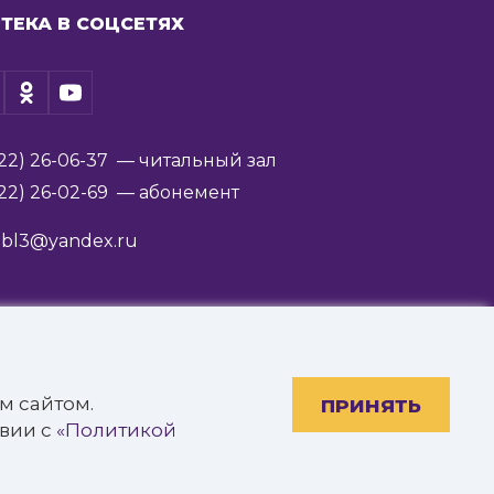
ТЕКА В СОЦСЕТЯХ
22) 26-06-37
— читальный зал
22) 26-02-69
— абонемент
ibl3@yandex.ru
им. В.Я. Ерошенко».
м сайтом.
ПРИНЯТЬ
твии с
«Политикой
Разработано: