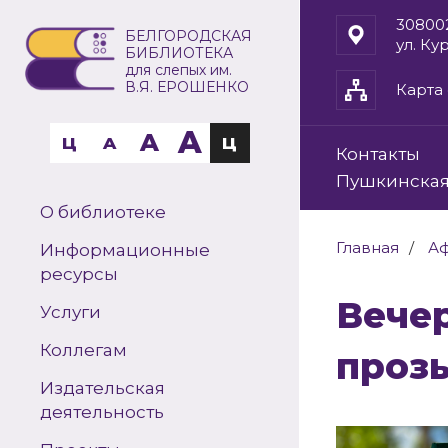
30800
БЕЛГОРОДСКАЯ
ул. Ку
БИБЛИОТЕКА
для слепых им.
В.Я. ЕРОШЕНКО
Карта 
A
A
Ц
A
Ц
Контакты
Пушкинская
О библиотеке
Главная
А
Информационные
ресурсы
Вечер-портрет «Мастер городской
Услуги
Коллегам
проз
Издательская
деятельность