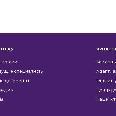
я
ОТЕКУ
ЧИТАТЕ
лиотеки
Как стат
дущие специалисты
Адаптив
е документы
Онлайн 
 аудио
Центр де
ты
Наши кл