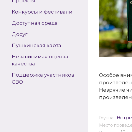
Проекты
Конкурсы и фестивали
Доступная среда
Досуг
Пушкинская карта
Независимая оценка
качества
Поддержка участников
Особое вним
СВО
произведени
Незрячие ч
произведен
Встр
Группа:
Место провед