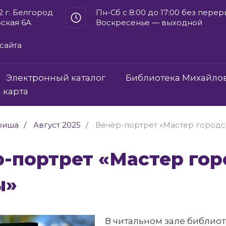
2 г. Белгород
Пн-Сб с 8:00 до 17:00 без пере
рская 6А
Воскресенье — выходной
сайта
Электронный каталог
Библиотека Михайло
 карта
фиша
Август 2025
Вечер-портрет «Мастер городс
ы»
В читальном зале библио