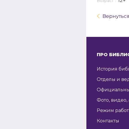
12+
Возраст :
Вернутьс
ПРО БИБЛИ
История биб
Отделы и ве
Официальны
Фото, видео,
Режим рабо
Контакты