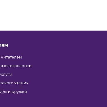
ЛЯМ
ь читателем
ные технологии
услуги
тского чтения
убы и кружки