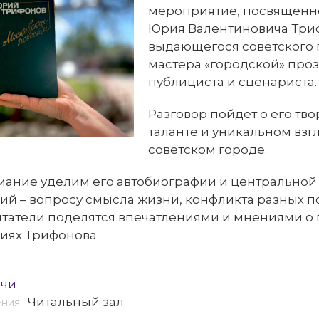
мероприятие, посвященн
Юрия Валентиновича Три
выдающегося советского 
мастера «городской» проз
публициста и сценариста.
Разговор пойдет о его тво
таланте и уникальном взг
советском городе.
ание уделим его автобиографии и центральной 
й – вопросу смысла жизни, конфликта разных п
итатели поделятся впечатлениями и мнениями о
иях Трифонова.
ечи
Читальный зал
ения: