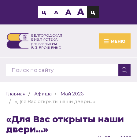
A
A
Ц
A
Ц
БЕЛГОРОДСКАЯ
БИБЛИОТЕКА
МЕНЮ
для слепых им.
В.Я. ЕРОШЕНКО
Главная
Афиша
Май 2026
«Для Вас открыты наши двери…»
«Для Вас открыты наши
двери…»