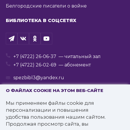
Белгородские писатели о войне
БИБЛИОТЕКА В СОЦСЕТЯХ
+7 (4722) 26-06-37
— читальный зал
+7 (4722) 26-02-69
— абонемент
spezbibl3@yandex.ru
О ФАЙЛАХ COOKIE НА ЭТОМ ВЕБ-САЙТЕ
Мы применяем файлы cookie для
© 2016—2022 Государственное бюджетное
персонализации и повышения
учреждение культуры
удобства пользования нашим сайтом.
«Белгородская государственная специальная
Продолжая просмотр сайта, вы
библиотека для слепых им. В.Я. Ерошенко».