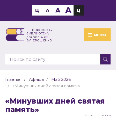
A
A
Ц
A
Ц
БЕЛГОРОДСКАЯ
БИБЛИОТЕКА
МЕНЮ
для слепых им.
В.Я. ЕРОШЕНКО
Главная
Афиша
Май 2026
«Минувших дней святая память»
«Минувших дней святая
память»