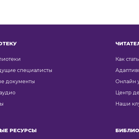
ОТЕКУ
ЧИТАТЕ
лиотеки
Как стат
дущие специалисты
Адаптив
е документы
Онлайн 
 аудио
Центр де
ты
Наши кл
ЫЕ РЕСУРСЫ
БИБЛИО