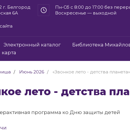
2 г. Белгород
Пн-Сб с 8:00 до 17:00 без пере
рская 6А
Воскресенье — выходной
сайта
Электронный каталог
Библиотека Михайло
 карта
фиша
Июнь 2026
«Звонкое лето - детства планета»
онкое лето - детства пл
терактивная программа ко Дню защиты детей
ечи