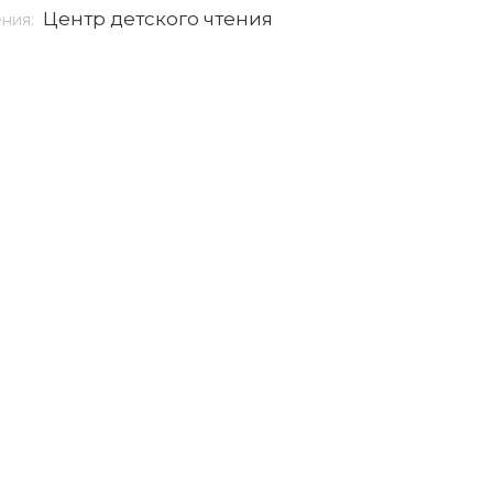
Центр детского чтения
ения:
я