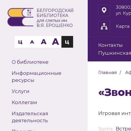
30800
БЕЛГОРОДСКАЯ
ул. Ку
БИБЛИОТЕКА
для слепых им.
В.Я. ЕРОШЕНКО
Карта 
A
A
Ц
A
Ц
Контакты
Пушкинская
О библиотеке
Главная
А
Информационные
ресурсы
«Зв
Услуги
Коллегам
Игровая ин
Издательская
деятельность
Встр
Группа: