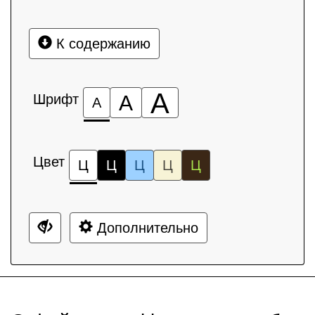
К содержанию
А
Шрифт
А
А
Цвет
Ц
Ц
Ц
Ц
Ц
Дополнительно