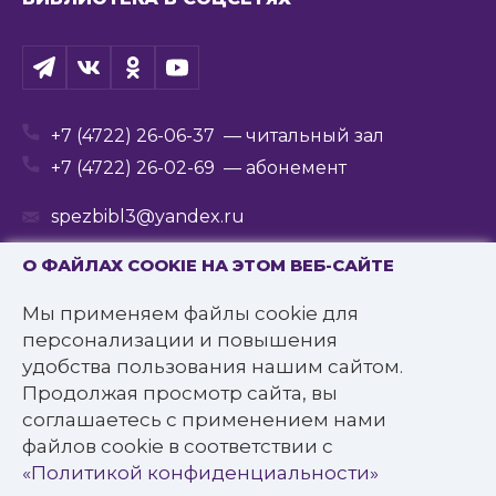
+7 (4722) 26-06-37
— читальный зал
+7 (4722) 26-02-69
— абонемент
spezbibl3@yandex.ru
О ФАЙЛАХ COOKIE НА ЭТОМ ВЕБ-САЙТЕ
Мы применяем файлы cookie для
© 2016—2022 Государственное бюджетное
персонализации и повышения
учреждение культуры
удобства пользования нашим сайтом.
«Белгородская государственная специальная
Продолжая просмотр сайта, вы
библиотека для слепых им. В.Я. Ерошенко».
соглашаетесь с применением нами
Все права защищены.
файлов cookie в соответствии с
Политика конфиденциальности
«Политикой конфиденциальности»