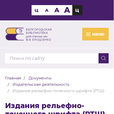
A
A
Ц
A
Ц
БЕЛГОРОДСКАЯ
БИБЛИОТЕКА
МЕНЮ
для слепых им.
В.Я. ЕРОШЕНКО
Главная
Документы
Издательская деятельность
Издания рельефно-точечного шрифта (РТШ)
Издания рельефно-