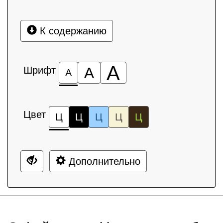
К содержанию
А
Шрифт
А
А
Цвет
Ц
Ц
Ц
Ц
Ц
Дополнительно