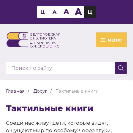
A
A
Ц
A
Ц
БЕЛГОРОДСКАЯ
БИБЛИОТЕКА
МЕНЮ
для слепых им.
В.Я. ЕРОШЕНКО
Главная
Досуг
Тактильные книги
Тактильные книги
Среди нас живут дети, которые видят,
ощущают мир по-особому: через звуки,