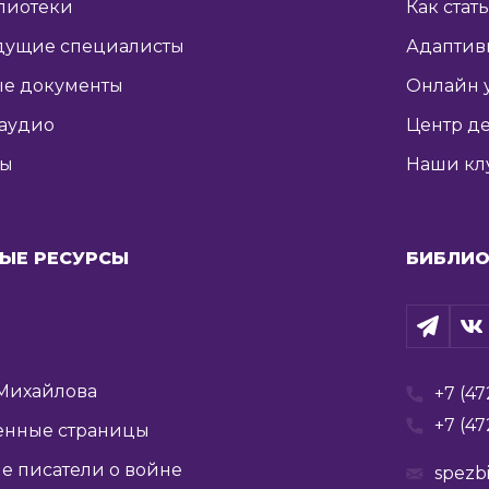
лиотеки
Как стат
дущие специалисты
Адаптив
е документы
Онлайн 
 аудио
Центр де
ты
Наши кл
ЫЕ РЕСУРСЫ
БИБЛИО
Михайлова
+7 (47
+7 (47
енные страницы
е писатели о войне
spezb