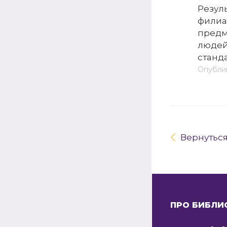
Резул
филиа
предм
людей
станд
Опублик
Вернутьс
ПРО БИБЛИ