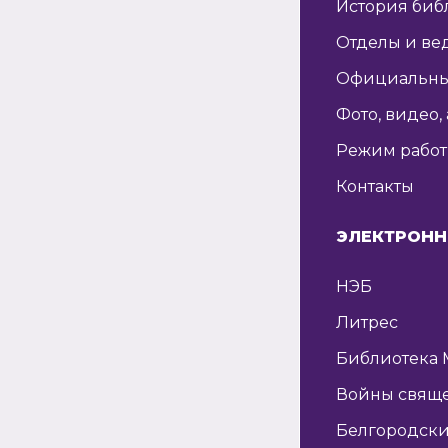
История биб
Отделы и ве
Официальны
Фото, видео,
Режим рабо
Контакты
ЭЛЕКТРОНН
НЭБ
Литрес
Библиотека 
Войны свящ
Белгородски