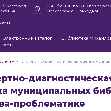
2 г. Белгород
Пн-Сб с 8:00 до 17:00 без пере
рская 6А
Воскресенье — выходной
сайта
Электронный каталог
Библиотека Михайло
 карта
ллегам
Экспертно-диагностическая оценка муници
ка муниципальных би
нва-проблематике