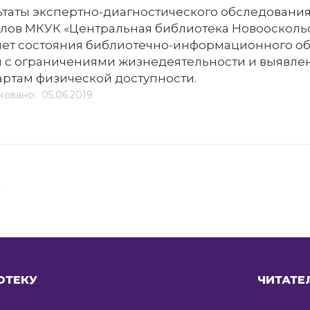
ьтаты экспертно-диагностического обследовани
лов МКУК «Центральная библиотека Новооскольс
ет состояния библиотечно-информационного о
 с ограничениями жизнедеятельности и выявлен
артам физической доступности.
овано: 05.06.2019
я
ОТЕКУ
ЧИТАТЕ