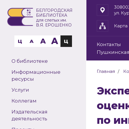
30800
БЕЛГОРОДСКАЯ
ул. Ку
БИБЛИОТЕКА
для слепых им.
В.Я. ЕРОШЕНКО
Карта 
A
A
Ц
A
Ц
Контакты
Пушкинская
О библиотеке
Главная
Ко
Информационные
ресурсы
Экспертно-диагностическая
Услуги
Коллегам
оцен
Издательская
по и
деятельность