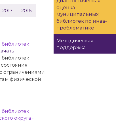
диагностическая
оценка
2017
2016
муниципальных
библиотек по инва-
проблематике
Методическая
я библиотек
поддержка
качать
я библиотек
 состояния
с ограничениями
ртам физической
я библиотек
кого округа»