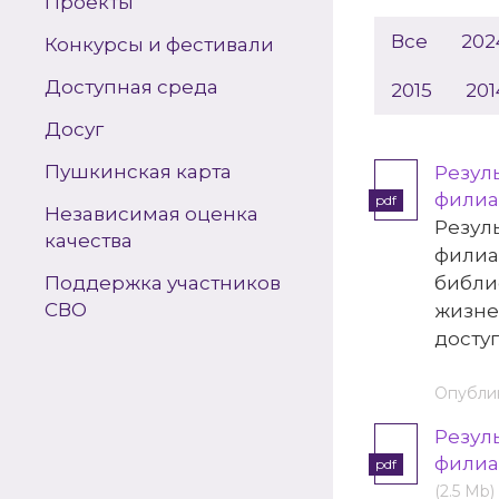
Проекты
Все
202
Конкурсы и фестивали
Доступная среда
2015
201
Досуг
Пушкинская карта
Резул
филиа
pdf
Независимая оценка
Резул
качества
филиа
Поддержка участников
библи
СВО
жизне
досту
Опублик
Резул
филиа
pdf
(2.5 Mb)