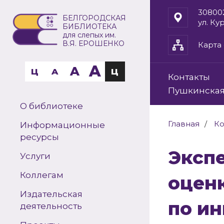
30800
БЕЛГОРОДСКАЯ
ул. Ку
БИБЛИОТЕКА
для слепых им.
В.Я. ЕРОШЕНКО
Карта 
A
A
Ц
A
Ц
Контакты
Пушкинская
О библиотеке
Главная
Ко
Информационные
ресурсы
Экспертно-диагностическая
Услуги
Коллегам
оцен
Издательская
по и
деятельность