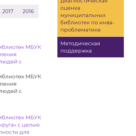
диагностическая
оценка
2017
2016
муниципальных
библиотек по инва-
проблематике
Методическая
библиотек МБУК
поддержка
вления
 людей с
библиотек МБУК
вления
 людей с
библиотек МБУК
круга» с целью
пности для