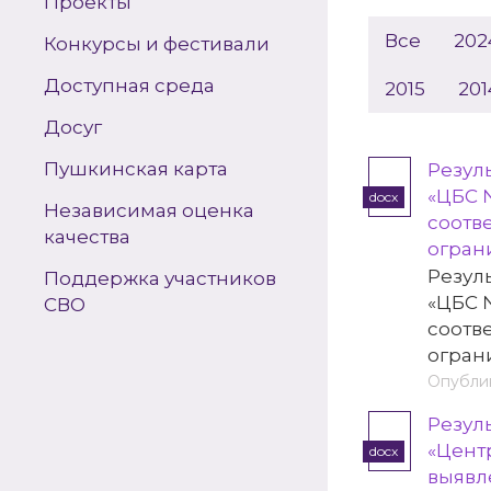
Проекты
Все
202
Конкурсы и фестивали
Доступная среда
2015
201
Досуг
Пушкинская карта
Резул
«ЦБС 
docx
Независимая оценка
соотв
качества
огран
Резул
Поддержка участников
«ЦБС 
СВО
соотв
огран
Опублик
Резул
«Цент
docx
выявл