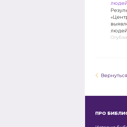
людей
Резул
«Цент
выявл
людей
Опублик
Вернутьс
ПРО БИБЛИ