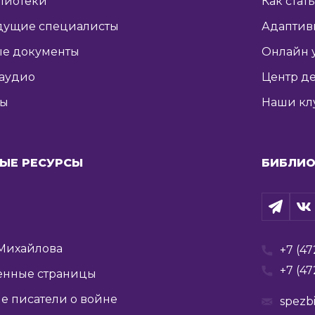
лиотеки
Как стат
дущие специалисты
Адаптив
е документы
Онлайн 
 аудио
Центр де
ты
Наши кл
ЫЕ РЕСУРСЫ
БИБЛИО
Михайлова
+7 (47
+7 (47
енные страницы
е писатели о войне
spezb