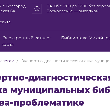
2 г. Белгород
Пн-Сб с 8:00 до 17:00 без пере
рская 6А
Воскресенье — выходной
сайта
Электронный каталог
Библиотека Михайло
 карта
ллегам
Экспертно-диагностическая оценка муници
ка муниципальных би
нва-проблематике