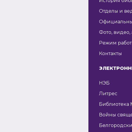
История биб
Отделы и ве
Официальны
Фото, видео,
Режим рабо
Контакты
ЭЛЕКТРОНН
НЭБ
Литрес
Библиотека 
Войны свящ
Белгородски