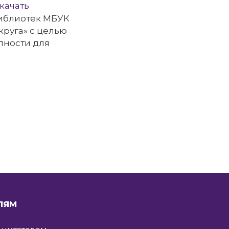
качать
библиотек МБУК
круга» с целью
пности для
ЛЯМ