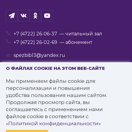
+7 (4722) 26-06-37
— читальный зал
+7 (4722) 26-02-69
— абонемент
spezbibl3@yandex.ru
О ФАЙЛАХ COOKIE НА ЭТОМ ВЕБ-САЙТЕ
Мы применяем файлы cookie для
© 2016—2022 Государственное бюджетное
персонализации и повышения
учреждение культуры
удобства пользования нашим сайтом.
«Белгородская государственная специальная
Продолжая просмотр сайта, вы
библиотека для слепых им. В.Я. Ерошенко».
соглашаетесь с применением нами
Все права защищены.
файлов cookie в соответствии с
Политика конфиденциальности
«Политикой конфиденциальности»