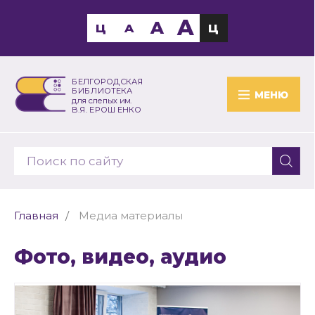
A
A
Ц
A
Ц
БЕЛГОРОДСКАЯ
БИБЛИОТЕКА
МЕНЮ
для слепых им.
В.Я. ЕРОШЕНКО
Главная
Медиа материалы
Фото, видео, аудио