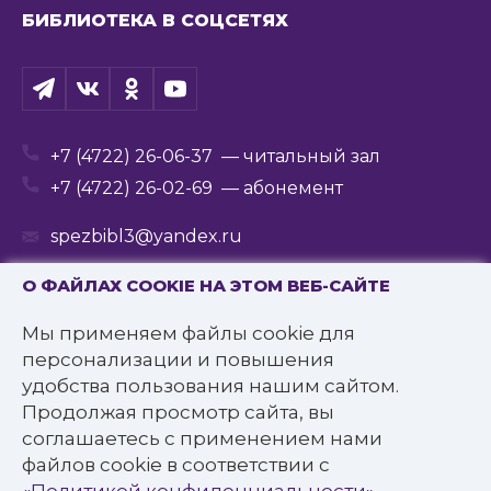
БИБЛИОТЕКА В СОЦСЕТЯХ
+7 (4722) 26-06-37
— читальный зал
+7 (4722) 26-02-69
— абонемент
spezbibl3@yandex.ru
О ФАЙЛАХ COOKIE НА ЭТОМ ВЕБ-САЙТЕ
Мы применяем файлы cookie для
© 2016—2022 Государственное бюджетное
персонализации и повышения
учреждение культуры
удобства пользования нашим сайтом.
«Белгородская государственная специальная
Продолжая просмотр сайта, вы
библиотека для слепых им. В.Я. Ерошенко».
соглашаетесь с применением нами
Все права защищены.
файлов cookie в соответствии с
Политика конфиденциальности