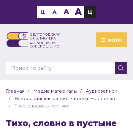
A
A
Ц
A
Ц
БЕЛГОРОДСКАЯ
БИБЛИОТЕКА
МЕНЮ
для слепых им.
В.Я. ЕРОШЕНКО
Главная
Медиа материалы
Аудиозаписи
Всероссийская акция #читаем_Ерошенко
Тихо, словно в пустыне
Тихо, словно в пустыне