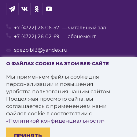
+7 (4722) 26-06-37
— читальный зал
+7 (4722) 26-02-69
— абонемент
spezbibl3@yandex.ru
О ФАЙЛАХ COOKIE НА ЭТОМ ВЕБ-САЙТЕ
Мы применяем файлы cookie для
© 2016—2022 Государственное бюджетное
персонализации и повышения
учреждение культуры
удобства пользования нашим сайтом.
«Белгородская государственная специальная
Продолжая просмотр сайта, вы
библиотека для слепых им. В.Я. Ерошенко».
соглашаетесь с применением нами
Все права защищены.
файлов cookie в соответствии с
Политика конфиденциальности
«Политикой конфиденциальности»
ПРИНЯТЬ
Разработано: