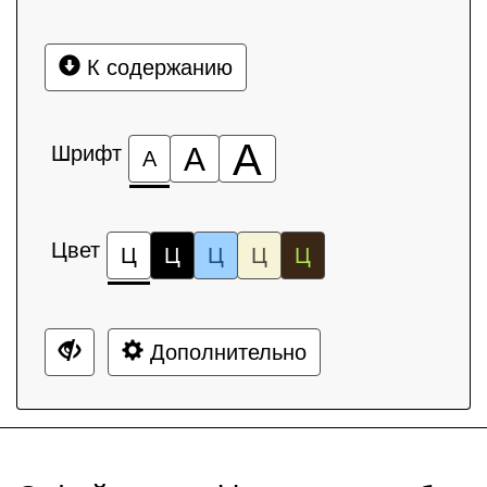
К содержанию
А
Шрифт
А
А
Цвет
Ц
Ц
Ц
Ц
Ц
Дополнительно