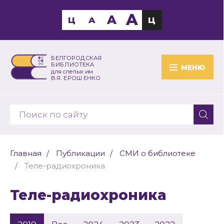
A
A
Ц
A
Ц
БЕЛГОРОДСКАЯ
БИБЛИОТЕКА
МЕНЮ
для слепых им.
В.Я. ЕРОШЕНКО
Главная
Публикации
СМИ о библиотеке
Теле-радиохроника
Теле-радиохроника