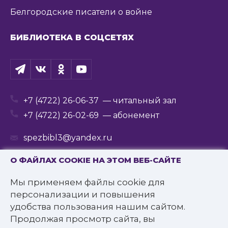
Белгородские писатели о войне
БИБЛИОТЕКА В СОЦСЕТЯХ
+7 (4722) 26-06-37
— читальный зал
+7 (4722) 26-02-69
— абонемент
spezbibl3@yandex.ru
О ФАЙЛАХ COOKIE НА ЭТОМ ВЕБ-САЙТЕ
Мы применяем файлы cookie для
© 2016—2022 Государственное бюджетное
персонализации и повышения
учреждение культуры
удобства пользования нашим сайтом.
«Белгородская государственная специальная
Продолжая просмотр сайта, вы
библиотека для слепых им. В.Я. Ерошенко».