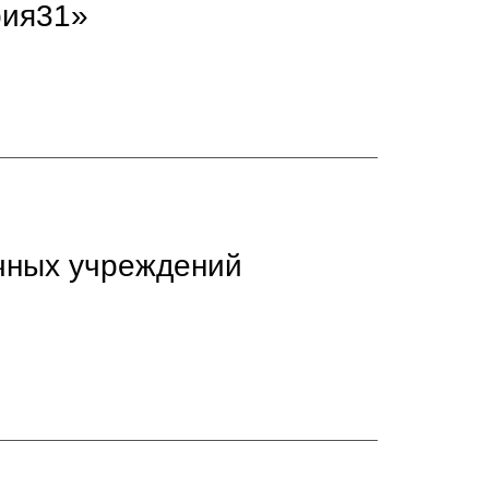
рия31»
чных учреждений