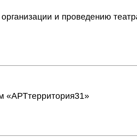
 организации и проведению теат
ом «АРТтерритория31»