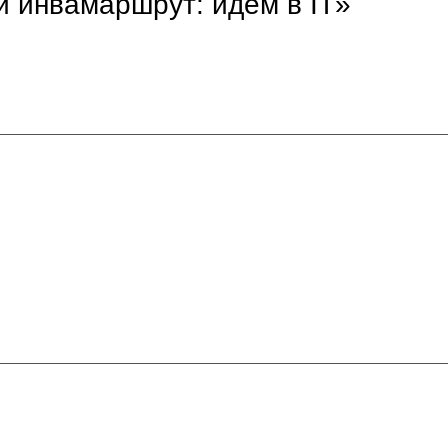
 инвамаршрут: идём в IT»