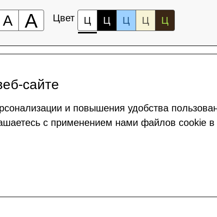
А
А
Цвет
Ц
Ц
Ц
Ц
Ц
веб-сайте
рсонализации и повышения удобства пользова
ашаетесь с применением нами файлов cookie в