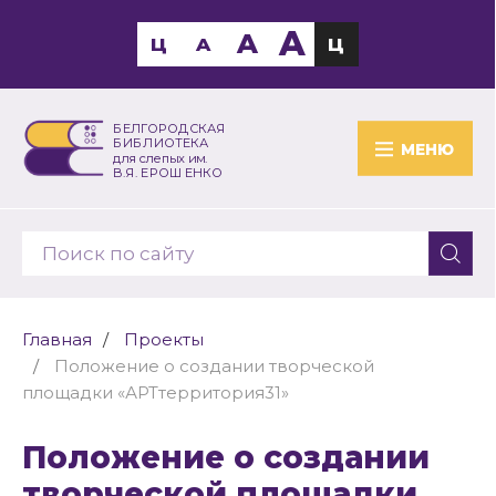
A
A
Ц
A
Ц
БЕЛГОРОДСКАЯ
БИБЛИОТЕКА
МЕНЮ
для слепых им.
В.Я. ЕРОШЕНКО
Главная
Проекты
Положение о создании творческой
площадки «АРТтерритория31»
Положение о создании
творческой площадки