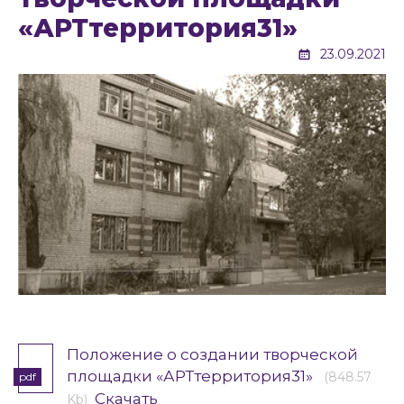
«АРТтерритория31»
23.09.2021
Положение о создании творческой
площадки «АРТтерритория31»
(848.57
pdf
Скачать
Kb)