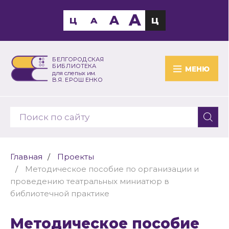
A
A
Ц
A
Ц
БЕЛГОРОДСКАЯ
БИБЛИОТЕКА
МЕНЮ
для слепых им.
В.Я. ЕРОШЕНКО
Главная
Проекты
Методическое пособие по организации и
проведению театральных миниатюр в
библиотечной практике
Методическое пособие