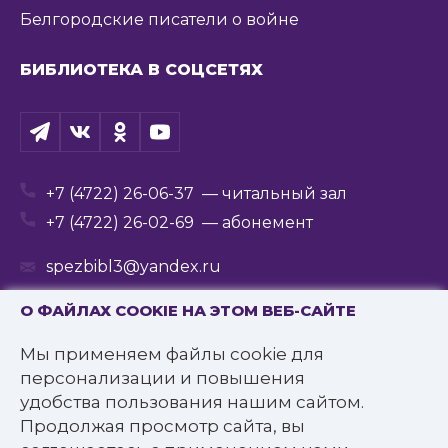
Белгородские писатели о войне
БИБЛИОТЕКА В СОЦСЕТЯХ
+7 (4722) 26-06-37
— читальный зал
+7 (4722) 26-02-69
— абонемент
spezbibl3@yandex.ru
О ФАЙЛАХ COOKIE НА ЭТОМ ВЕБ-САЙТЕ
Мы применяем файлы cookie для
© 2016—2022 Государственное бюджетное
персонализации и повышения
учреждение культуры
удобства пользования нашим сайтом.
«Белгородская государственная специальная
Продолжая просмотр сайта, вы
библиотека для слепых им. В.Я. Ерошенко».