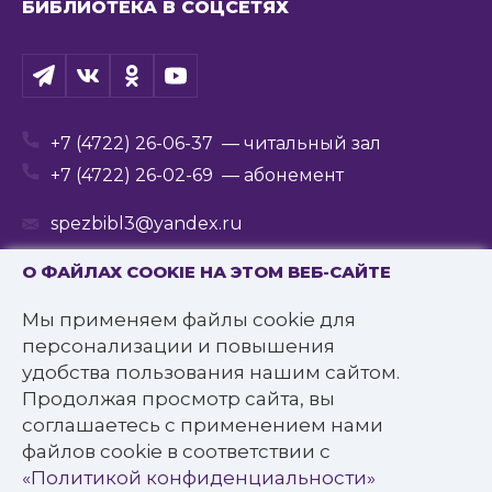
БИБЛИОТЕКА В СОЦСЕТЯХ
+7 (4722) 26-06-37
— читальный зал
+7 (4722) 26-02-69
— абонемент
spezbibl3@yandex.ru
О ФАЙЛАХ COOKIE НА ЭТОМ ВЕБ-САЙТЕ
Мы применяем файлы cookie для
© 2016—2022 Государственное бюджетное
персонализации и повышения
учреждение культуры
удобства пользования нашим сайтом.
«Белгородская государственная специальная
Продолжая просмотр сайта, вы
библиотека для слепых им. В.Я. Ерошенко».
соглашаетесь с применением нами
Все права защищены.
файлов cookie в соответствии с
Политика конфиденциальности
«Политикой конфиденциальности»