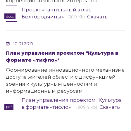
коррекционных школ-интернатов
Белгородской области к локальной истории
Проект «Тактильный атлас
и культуре.
Белгородчины»
Скачать
docx
(36.9 Kb)
10.01.2017
План управления проектом "Культура в
формате «тифло»"
Формирование инновационного механизма
доступа жителей области с дисфункцией
зрения к культурным ценностям и
информационным ресурсам.
План управления проектом "Культура
в формате «тифло»"
Скачать
pdf
(909.4 Kb)