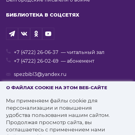
БИБЛИОТЕКА В СОЦСЕТЯХ
+7 (4722) 26-06-37
— читальный зал
+7 (4722) 26-02-69
— абонемент
spezbibl3@yandex.ru
О ФАЙЛАХ COOKIE НА ЭТОМ ВЕБ-САЙТЕ
Мы применяем файлы cookie для
© 2016—2022 Государственное бюджетное
персонализации и повышения
учреждение культуры
удобства пользования нашим сайтом.
«Белгородская государственная специальная
Продолжая просмотр сайта, вы
библиотека для слепых им. В.Я. Ерошенко».
соглашаетесь с применением нами
Все права защищены.