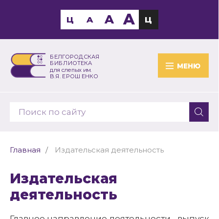
A
A
Ц
A
Ц
БЕЛГОРОДСКАЯ
БИБЛИОТЕКА
МЕНЮ
для слепых им.
В.Я. ЕРОШЕНКО
Главная
Издательская деятельность
Издательская
деятельность
Главное направление деятельности - выпуск