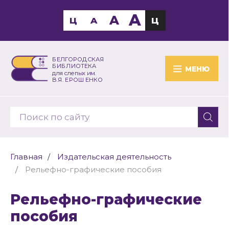
A
A
Ц
A
Ц
БЕЛГОРОДСКАЯ
БИБЛИОТЕКА
МЕНЮ
для слепых им.
В.Я. ЕРОШЕНКО
Главная
Издательская деятельность
Рельефно-графические пособия
Рельефно-графические
пособия