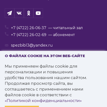
+7 (4722) 26-06-37
— читальный зал
+7 (4722) 26-02-69
— абонемент
spezbibl3@yandex.ru
О ФАЙЛАХ COOKIE НА ЭТОМ ВЕБ-САЙТЕ
Мы применяем файлы cookie для
© 2016—2022 Государственное бюджетное
персонализации и повышения
учреждение культуры
удобства пользования нашим сайтом.
«Белгородская государственная специальная
Продолжая просмотр сайта, вы
библиотека для слепых им. В.Я. Ерошенко».
соглашаетесь с применением нами
Все права защищены.
файлов cookie в соответствии с
Политика конфиденциальности
«Политикой конфиденциальности»