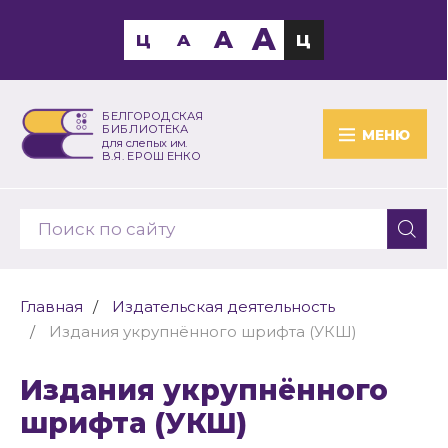
A
A
Ц
A
Ц
БЕЛГОРОДСКАЯ
БИБЛИОТЕКА
МЕНЮ
для слепых им.
В.Я. ЕРОШЕНКО
Главная
Издательская деятельность
Издания укрупнённого шрифта (УКШ)
Издания укрупнённого
шрифта (УКШ)