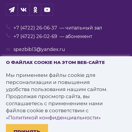
+7 (4722) 26-06-37
— читальный зал
+7 (4722) 26-02-69
— абонемент
spezbibl3@yandex.ru
О ФАЙЛАХ COOKIE НА ЭТОМ ВЕБ-САЙТЕ
Мы применяем файлы cookie для
© 2016—2022 Государственное бюджетное
персонализации и повышения
учреждение культуры
удобства пользования нашим сайтом.
«Белгородская государственная специальная
Продолжая просмотр сайта, вы
библиотека для слепых им. В.Я. Ерошенко».
соглашаетесь с применением нами
Все права защищены.
файлов cookie в соответствии с
Политика конфиденциальности
«Политикой конфиденциальности»
ПРИНЯТЬ