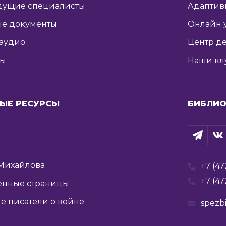
дущие специалисты
Адаптив
е документы
Онлайн 
 аудио
Центр де
ты
Наши кл
ЫЕ РЕСУРСЫ
БИБЛИО
Михайлова
+7 (47
+7 (47
енные страницы
е писатели о войне
spezb