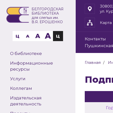
30800
БЕЛГОРОДСКАЯ
ул. Ку
БИБЛИОТЕКА
для слепых им.
В.Я. ЕРОШЕНКО
Карта 
A
A
Ц
A
Ц
Контакты
Пушкинская
О библиотеке
Главная
И
Информационные
ресурсы
Под
Услуги
Коллегам
Издательская
деятельность
Го