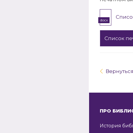
Списо
docx
Список пе
Вернутьс
ПРО БИБЛИ
История биб