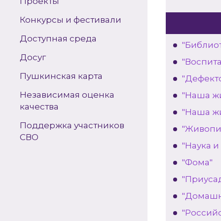
Проекты
Конкурсы и фестивали
Доступная среда
"Библио
Досуг
"Воспит
Пушкинская карта
"Дефект
Независимая оценка
"Наша ж
качества
"Наша ж
Поддержка участников
"Живопи
СВО
"Наука и
"Фома"
"Приуса
"Домашн
"Россий