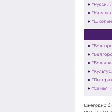
"Русский
"Карава
"Школьн
"Белгор
"Белгор
"Больша
"Культур
"Литерат
"Семья" 
Ежегодно б
печатном ви