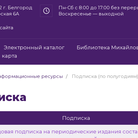
2 г. Белгород
Пн-Сб с 8:00 до 17:00 без пере
рская 6А
Воскресенье — выходной
сайта
Электронный каталог
Библиотека Михайло
 карта
нформационные ресурсы
Подписка (по полугодиям
писка
Подписка
довая подписка на периодические издания соста