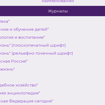
наименований
Журналы
тека"
ание и обучение детей"
ология и воспитание"
изнь" (плоскопечатный шрифт)
изнь" (рельефно-точечный шрифт)
сная Россия"
 жизнь"
дебное хозяйство"
яя энциклопедия"
ская Федерация сегодня"