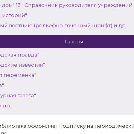
 дом" 13. "Справочник руководителя учреждений 
н историй"
ый вестник" (рельефно-точечный шрифт) и др.
Газеты
одская правда"
одские известия"
я переменка"
а"
урная газета"
и др.
иблиотека оформляет подписку на периодически
де.