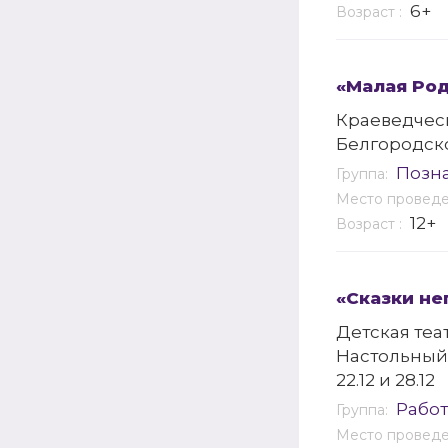
6+
Возраст :
«Малая Род
Краеведческ
Белгородск
Позн
Группа:
Место провед
12+
Возраст :
«Сказки не
Детская теа
Настольный
22.12 и 28.12
Работ
Группа:
Место провед