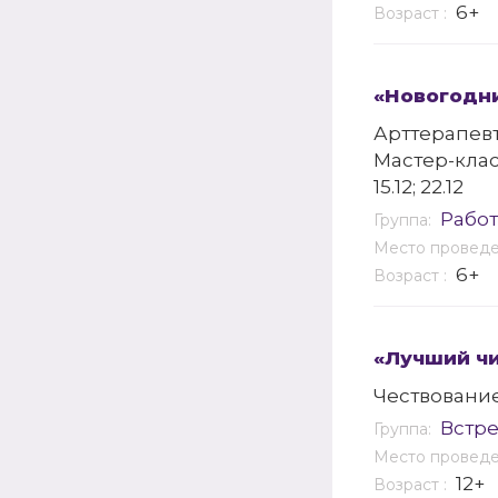
6+
Возраст :
«Новогодни
Арттерапев
Мастер-кла
15.12; 22.12
Работ
Группа:
Место провед
6+
Возраст :
«Лучший чи
Чествовани
Встр
Группа:
Место провед
12+
Возраст :