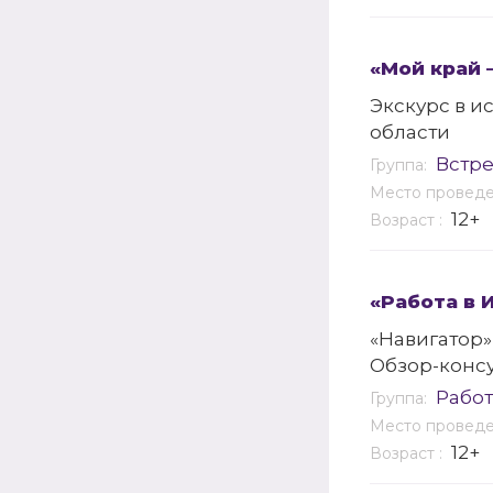
«Мой край 
Экскурс в 
области
Встр
Группа:
Место провед
12+
Возраст :
«Работа в 
«Навигатор»
Обзор-конс
Работ
Группа:
Место провед
12+
Возраст :