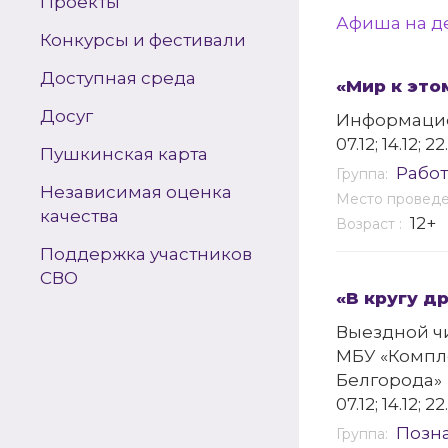
Проекты
Афиша на д
Конкурсы и фестивали
Доступная среда
«Мир к это
Досуг
Информацио
07.12; 14.12; 22
Пушкинская карта
Работ
Группа:
Независимая оценка
Место провед
качества
12+
Возраст :
Поддержка участников
СВО
«В кругу д
Выездной ч
МБУ «Компл
Белгорода»
07.12; 14.12; 22
Позн
Группа: