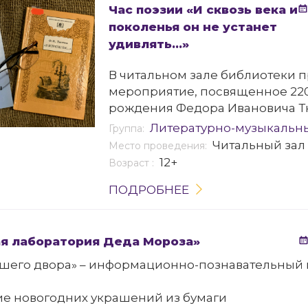
Час поэзии «И сквозь века и
поколенья он не устанет
удивлять...»
В читальном зале библиотеки 
мероприятие, посвященное 220
рождения Федора Ивановича Т
Литературно-музыкальн
Группа:
Читальный зал
Место проведения:
12+
Возраст :
ПОДРОБНЕЕ
я лаборатория Деда Мороза»
ашего двора» – информационно-познавательный 
ие новогодних украшений из бумаги