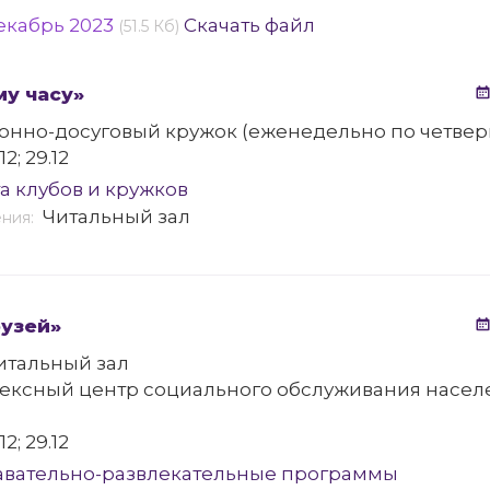
екабрь 2023
Скачать файл
(51.5 Кб)
му часу»
нно-досуговый кружок (еженедельно по четвер
.12; 29.12
а клубов и кружков
Читальный зал
ения:
рузей»
итальный зал
ексный центр социального обслуживания населе
.12; 29.12
авательно-развлекательные программы