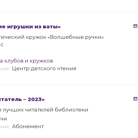
е игрушки из ваты»
тический кружок «Волшебные ручки»
сс
а клубов и кружков
Центр детского чтения
ения:
татель – 2023»
е лучших читателей библиотеки
ечи
Абонемент
ения: