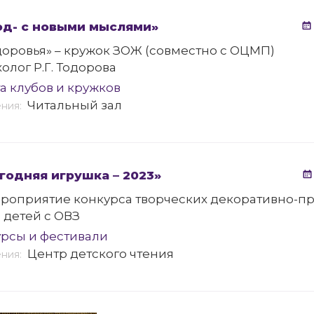
од- с новыми мыслями»
оровья» – кружок ЗОЖ (совместно с ОЦМП)
олог Р.Г. Тодорова
а клубов и кружков
Читальный зал
ения:
годняя игрушка – 2023»
ероприятие конкурса творческих декоративно-п
 детей с ОВЗ
рсы и фестивали
Центр детского чтения
ения: