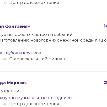
Центр детского чтения
ения:
яя фантазия»
луб интересных встреч и событий
 изготовлению новогодних снежинок среди лиц 
а клубов и кружков
Старооскольский филиал
ения:
да Мороза»
 утренник
ратурно-музыкальные праздники
Центр детского чтения
ения: