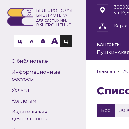
30800
БЕЛГОРОДСКАЯ
ул. Ку
БИБЛИОТЕКА
для слепых им.
В.Я. ЕРОШЕНКО
Карта 
A
A
Ц
A
Ц
Контакты
Пушкинская
О библиотеке
Главная
А
Информационные
ресурсы
Спи
Услуги
Коллегам
Все
202
Издательская
деятельность