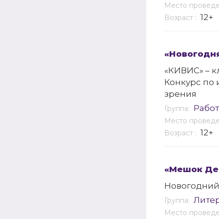
Место провед
12+
Возраст :
«Новогодн
«КИВИС» – к
Конкурс по
зрения
Работ
Группа:
Место провед
12+
Возраст :
«Мешок Де
Новогодний
Лите
Группа:
Место провед