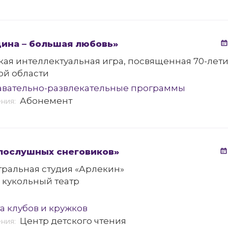
ина – большая любовь»
ая интеллектуальная игра, посвященная 70-лет
ой области
авательно-развлекательные программы
Абонемент
ения:
послушных снеговиков»
тральная студия «Арлекин»
 кукольный театр
а клубов и кружков
Центр детского чтения
ения: