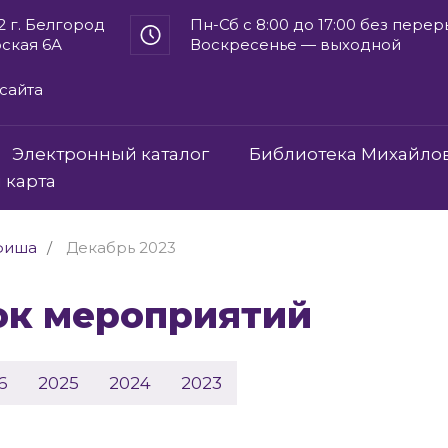
2 г. Белгород
Пн-Сб с 8:00 до 17:00 без пере
рская 6А
Воскресенье — выходной
сайта
Электронный каталог
Библиотека Михайло
 карта
фиша
Декабрь 2023
сок мероприятий
6
2025
2024
2023