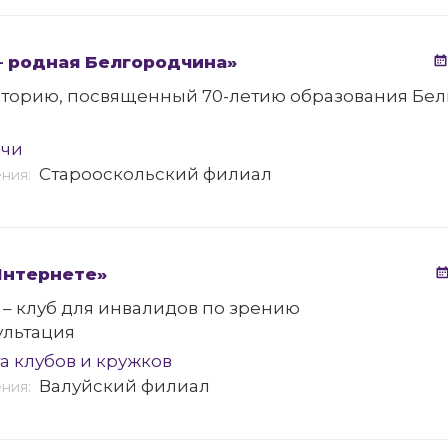
– родная Белгородчина»
историю, посвященный 70-летию образования Бе
ечи
Старооскольский филиал
ения:
Интернете»
 – клуб для инвалидов по зрению
ультация
а клубов и кружков
Валуйский филиал
ения: