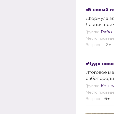
«В новый г
«Формула зд
Лекция псих
Работ
Группа:
Место провед
12+
Возраст :
«Чудо ново
Итоговое м
работ среди
Конку
Группа:
Место провед
6+
Возраст :