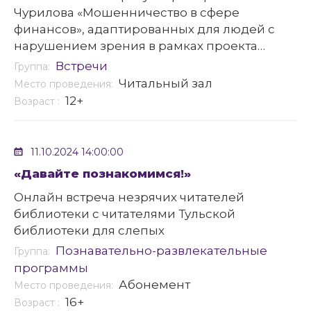
Чурилова «Мошенничество в сфере
финансов», адаптированных для людей с
нарушением зрения в рамках проекта
«Финансовое ПРО-чтение»
Встречи
Группа:
Читальный зал
Место проведения:
12+
Возраст :
11.10.2024 14:00:00
«Давайте познакомимся!»
Онлайн встреча незрячих читателей
библиотеки с читателями Тульской
библиотеки для слепых
Познавательно-развлекательные
Группа:
программы
Абонемент
Место проведения:
16+
Возраст :