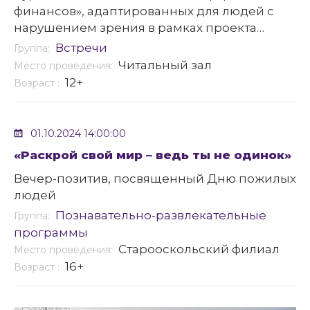
финансов», адаптированных для людей с
нарушением зрения в рамках проекта
«Финансовое ПРО-чтение»
Встречи
Группа:
Читальный зал
Место проведения:
12+
Возраст :
01.10.2024 14:00:00
«Раскрой свой мир – ведь ты не одинок»
Вечер-позитив, посвященный Дню пожилых
людей
Познавательно-развлекательные
Группа:
программы
Старооскольский филиал
Место проведения:
16+
Возраст :