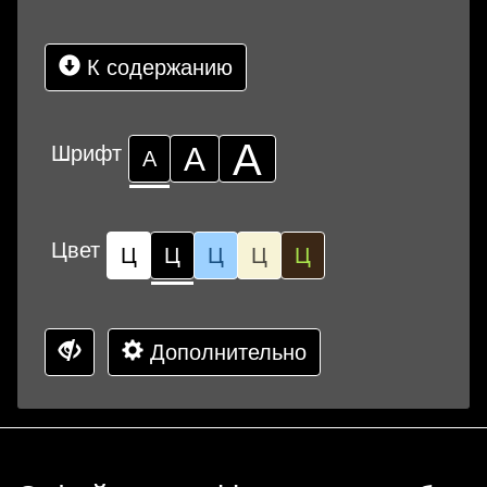
К содержанию
А
Шрифт
А
А
Цвет
Ц
Ц
Ц
Ц
Ц
Дополнительно