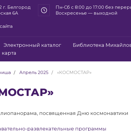
2 г. Белгород
Пн-Сб с 8:00 до 17:00 без пере
рская 6А
Воскресенье — выходной
сайта
Электронный каталог
Библиотека Михайло
 карта
фиша
Апрель 2025
«КОСМОСТАР»
ОСМОСТАР»
блиопанорама, посвященная Дню космонавтики
авательно-развлекательные программы