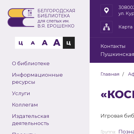
30800
БЕЛГОРОДСКАЯ
ул. Ку
БИБЛИОТЕКА
для слепых им.
В.Я. ЕРОШЕНКО
Карта 
A
A
Ц
A
Ц
Контакты
Пушкинская
О библиотеке
Главная
А
Информационные
ресурсы
«К
Услуги
Коллегам
Игровая би
Издательская
деятельность
Позн
Группа: