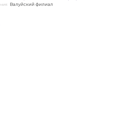
Валуйский филиал
ения:
я