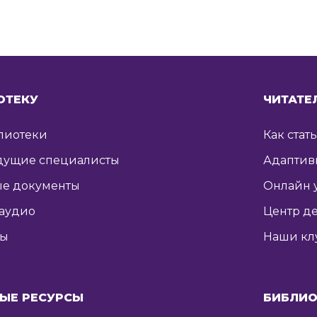
ОТЕКУ
ЧИТАТЕ
лиотеки
Как стат
дущие специалисты
Адаптив
е документы
Онлайн 
 аудио
Центр де
ты
Наши кл
ЫЕ РЕСУРСЫ
БИБЛИО