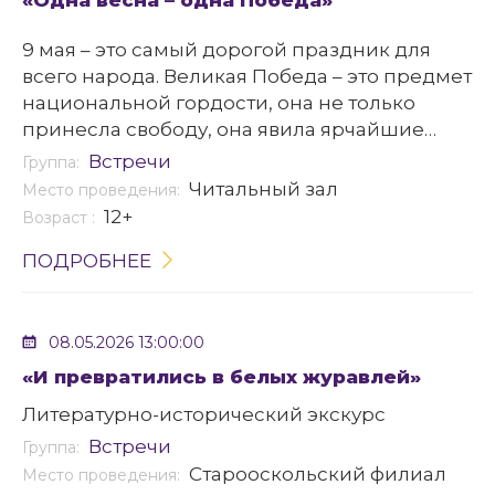
«Одна весна – одна Победа»
9 мая – это самый дорогой праздник для
всего народа. Великая Победа – это предмет
национальной гордости, она не только
принесла свободу, она явила ярчайшие
примеры героизма и патриотизма.
Встречи
Группа:
Читальный зал
Место проведения:
12+
Возраст :
ПОДРОБНЕЕ
08.05.2026 13:00:00
«И превратились в белых журавлей»
Литературно-исторический экскурс
Встречи
Группа:
Старооскольский филиал
Место проведения: