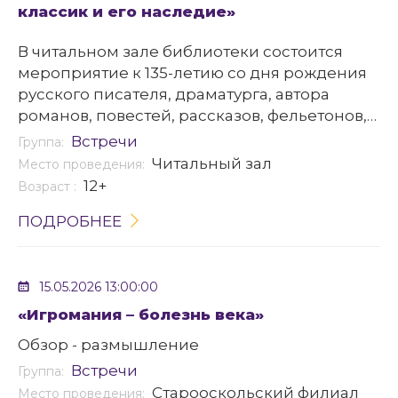
классик и его наследие»
В читальном зале библиотеки состоится
мероприятие к 135-летию со дня рождения
русского писателя, драматурга, автора
романов, повестей, рассказов, фельетонов,
пьес, инсценировок и киносценариев –
Встречи
Группа:
Михаила Афанасьевича Булгакова.
Читальный зал
Место проведения:
12+
Возраст :
ПОДРОБНЕЕ
15.05.2026 13:00:00
«Игромания – болезнь века»
Обзор - размышление
Встречи
Группа:
Старооскольский филиал
Место проведения: