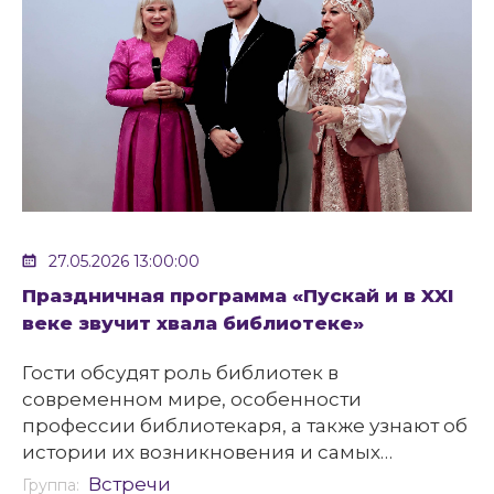
27.05.2026 13:00:00
Праздничная программа «Пускай и в XXI
веке звучит хвала библиотеке»
Гости обсудят роль библиотек в
современном мире, особенности
профессии библиотекаря, а также узнают об
истории их возникновения и самых
известных библиотеках древности.
Встречи
Группа: