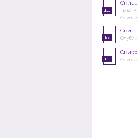
Списо
(26.5 K
doc
Опублик
Списо
doc
Опублик
Списо
doc
Опублик