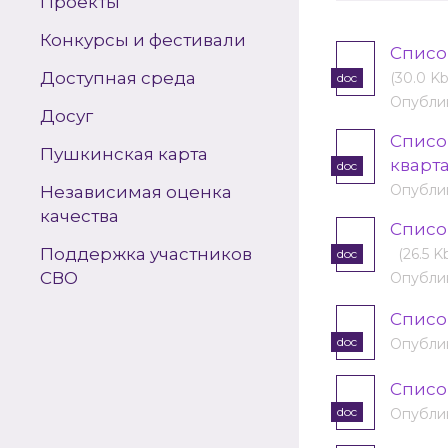
Проекты
Конкурсы и фестивали
Cписо
Доступная среда
(30.0 Kb
doc
Опублик
Досуг
Списо
Пушкинская карта
кварта
doc
Опублик
Независимая оценка
качества
Cписо
Поддержка участников
(26.5 K
doc
СВО
Опублик
Cписо
doc
Опублик
Cписо
doc
Опублик