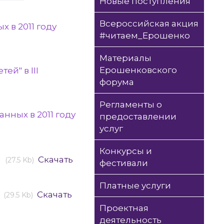
Новые поступления
Всероссийская акция
х в 2011 году
#читаем_Ерошенко
Материалы
Ерошенковского
й" в III
форума
Регламенты о
нных в 2011 году
предоставлении
услуг
Конкурсы и
у
Скачать
(27.5 Kb)
фестивали
Платные услуги
Скачать
(29.5 Kb)
Проектная
деятельность