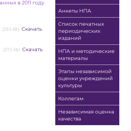
нных в 2011 году
Анкеты НПА
Список печатных
Скачать
(29.5 Kb)
периодических
изданий
у
Скачать
(27.5 Kb)
НПА и методические
материалы
Этапы независимой
оценки учреждений
культуры
Коллегам
Независимая оценка
качества