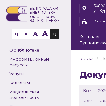
30800
БЕЛГОРОДСКАЯ
ул. Ку
БИБЛИОТЕКА
для слепых им.
В.Я. ЕРОШЕНКО
Карта 
A
A
Ц
A
Ц
Контакты
Пушкинская
О библиотеке
Главная
До
Информационные
ресурсы
Док
Услуги
Коллегам
Все
202
Издательская
деятельность
2017
201