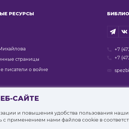
ЫЕ РЕСУРСЫ
БИБЛИО
Михайлова
+7 (47
+7 (47
енные страницы
е писатели о войне
spezb
ВЕБ-САЙТЕ
Государственное бюджетное учреждение культуры
я государственная специальная библиотека для слепых 
зации и повышения удобства пользования наши
щищены.
ь с применением нами файлов cookie в соответс
онфиденциальности