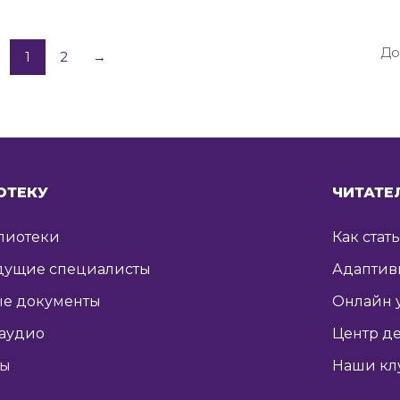
До
1
2
→
ОТЕКУ
ЧИТАТЕ
лиотеки
Как стат
дущие специалисты
Адаптив
е документы
Онлайн 
 аудио
Центр де
ты
Наши кл