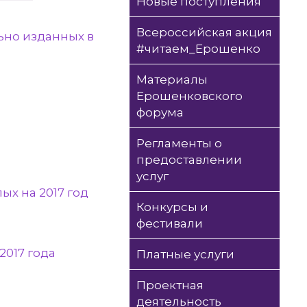
Новые поступления
Всероссийская акция
ьно изданных в
#читаем_Ерошенко
Материалы
Ерошенковского
форума
Регламенты о
предоставлении
услуг
ых на 2017 год
Конкурсы и
фестивали
2017 года
Платные услуги
Проектная
деятельность