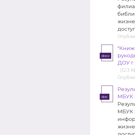
филиа
библи
жизне
досту
Опублик
"Книж
рукод
docx
ДОУ г
(32.3 K
Опублик
Резул
МБУК 
doc
Резул
МБУК 
инфор
жизне
досту