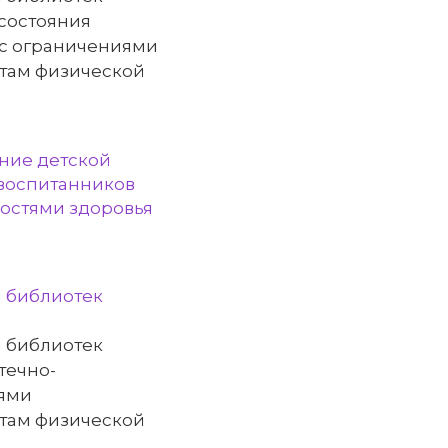
 состояния
с ограничениями
ртам физической
ние детской
 воспитанников
ностями здоровья
я библиотек
я библиотек
течно-
ями
ртам физической