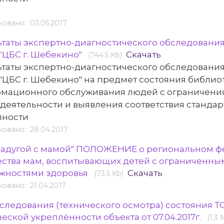
овано: 03.05.2017
ьтаты экспертно-диагностического обследовани
"ЦБС г. Шебекино"
Скачать
(744.5 Kb)
ьтаты экспертно-диагностического обследовани
"ЦБС г. Шебекино" на предмет состояния библио
мационного обслуживания людей с ограничени
деятельности и выявления соответствия станда
пности
овано: 28.04.2017
радугой с мамой" ПОЛОЖЕНИЕ о региональном ф
ества мам, воспитывающих детей с ограниченны
жностями здоровья
Скачать
(73.5 Kb)
овано: 21.04.2017
бследования (технического осмотра) состояния 
еской укреплённости объекта от 07.04.2017г.
(1.3 