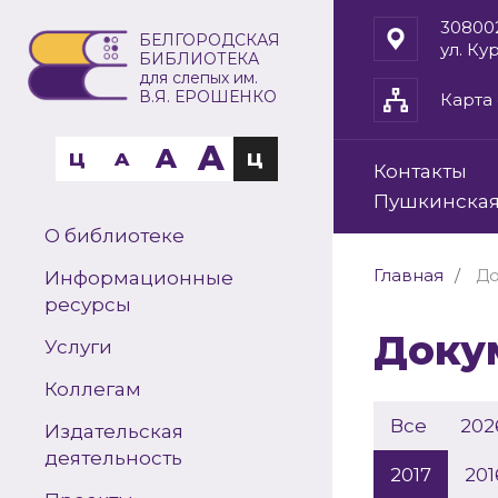
30800
БЕЛГОРОДСКАЯ
ул. Ку
БИБЛИОТЕКА
для слепых им.
В.Я. ЕРОШЕНКО
Карта 
A
A
Ц
A
Ц
Контакты
Пушкинская
О библиотеке
Главная
До
Информационные
ресурсы
Док
Услуги
Коллегам
Все
202
Издательская
деятельность
2017
201