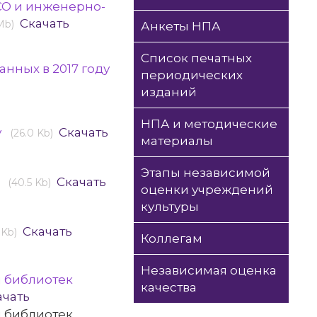
ТСО и инженерно-
Скачать
Mb)
Анкеты НПА
Список печатных
нных в 2017 году
периодических
изданий
НПА и методические
у
Скачать
(26.0 Kb)
материалы
Этапы независимой
у
Скачать
(40.5 Kb)
оценки учреждений
культуры
Скачать
 Kb)
Коллегам
Независимая оценка
я библиотек
качества
ачать
я библиотек