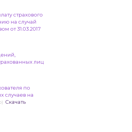
лату страхового
нию на случай
м от 31.03.2017
дений,
трахованных лиц
хователя по
х случаев на
Скачать
b)