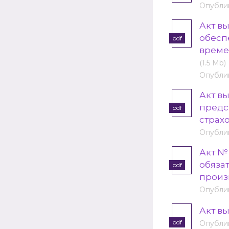
Опублик
Акт в
обесп
pdf
време
(1.5 Mb)
Опублик
Акт в
предс
pdf
страх
Опублик
Акт №
обяза
pdf
произ
Опублик
Акт вы
pdf
Опублик