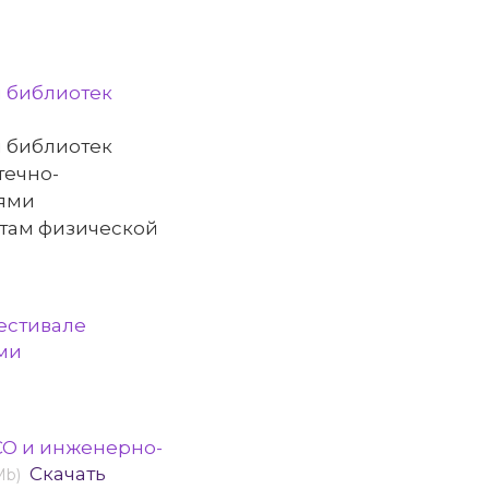
я библиотек
я библиотек
течно-
ями
ртам физической
естивале
ми
ТСО и инженерно-
Скачать
Mb)