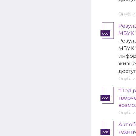
Опублик
Резул
МБУК 
doc
Резул
МБУК 
инфор
жизне
досту
Опублик
"Под 
творч
doc
возмо
Опублик
Акт о
технич
pdf