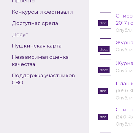
Проекты
Конкурсы и фестивали
Списо
2017 г
Доступная среда
doc
Опублик
Досуг
Журна
Пушкинская карта
docx
Опублик
Независимая оценка
Журна
качества
docx
Опублик
Поддержка участников
СВО
План 
(105.0 K
doc
Опублик
Списо
(34.0 Kb
doc
Опублик