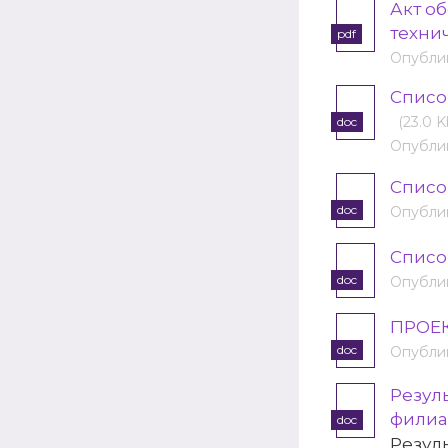
Акт о
технич
pdf
Опублик
Cписо
(23.0 K
doc
Опублик
Cписо
doc
Опублик
Cписо
doc
Опублик
ПРОЕК
doc
Опублик
Резул
филиа
doc
Резул