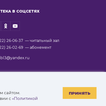
ТЕКА В СОЦСЕТЯХ
22) 26-06-37
— читальный зал
22) 26-02-69
— абонемент
ibl3@yandex.ru
им. В.Я. Ерошенко».
м сайтом.
ПРИНЯТЬ
твии с
«Политикой
Разработано: