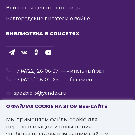
Войны священные страницы
Белгородские писатели о войне
БИБЛИОТЕКА В СОЦСЕТЯХ
+7 (4722) 26-06-37
— читальный зал
+7 (4722) 26-02-69
— абонемент
spezbibl3@yandex.ru
О ФАЙЛАХ COOKIE НА ЭТОМ ВЕБ-САЙТЕ
Мы применяем файлы cookie для
© 2016—2022 Государственное бюджетное
персонализации и повышения
учреждение культуры
удобства пользования нашим сайтом.