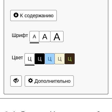
К содержанию
А
Шрифт
А
А
Цвет
Ц
Ц
Ц
Ц
Ц
Дополнительно