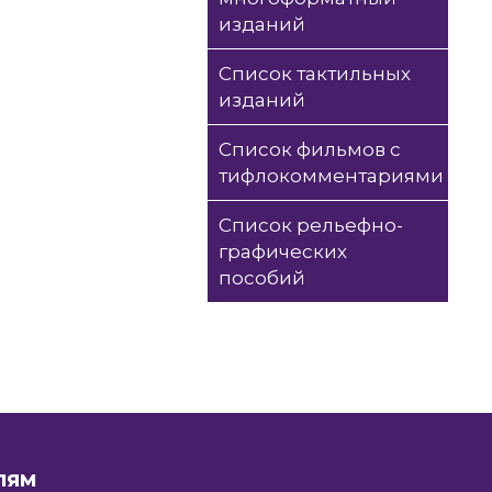
изданий
Список тактильных
изданий
Список фильмов с
тифлокомментариями
Список рельефно-
графических
пособий
ЛЯМ