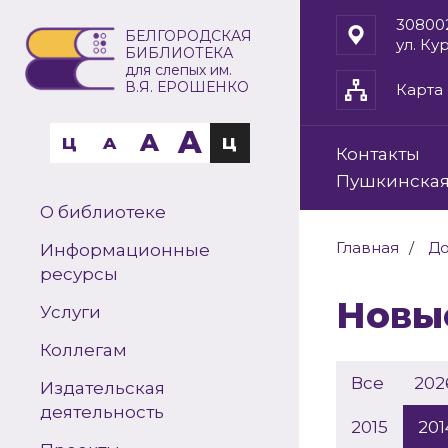
30800
БЕЛГОРОДСКАЯ
ул. Ку
БИБЛИОТЕКА
для слепых им.
В.Я. ЕРОШЕНКО
Карта 
A
A
Ц
A
Ц
Контакты
Пушкинская
О библиотеке
Главная
До
Информационные
ресурсы
Нов
Услуги
Коллегам
Все
202
Издательская
деятельность
2015
201