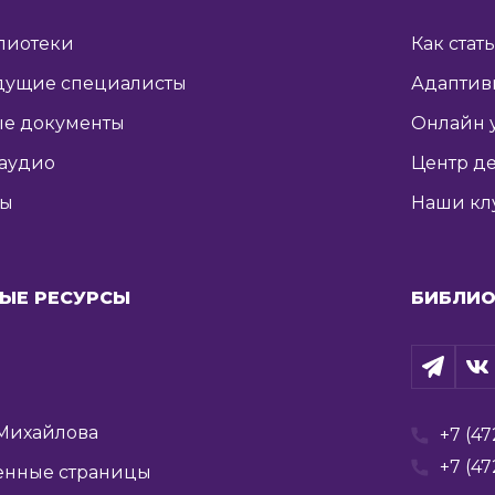
лиотеки
Как стат
дущие специалисты
Адаптив
е документы
Онлайн 
 аудио
Центр де
ты
Наши кл
ЫЕ РЕСУРСЫ
БИБЛИО
Михайлова
+7 (47
+7 (47
енные страницы