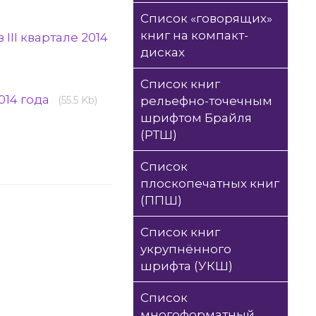
Список «говорящих»
книг на компакт-
II квартале 2014
дисках
Список книг
014 года
(55.5 Kb)
рельефно-точечным
шрифтом Брайля
(РТШ)
Список
плоскопечатных книг
(ППШ)
Список книг
укрупнённого
шрифта (УКШ)
Список
многоформатный