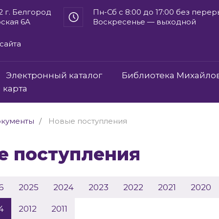
2 г. Белгород
Пн-Сб с 8:00 до 17:00 без пере
рская 6А
Воскресенье — выходной
сайта
Электронный каталог
Библиотека Михайло
 карта
кументы
Новые поступления
ые поступления
6
2025
2024
2023
2022
2021
2020
4
2012
2011