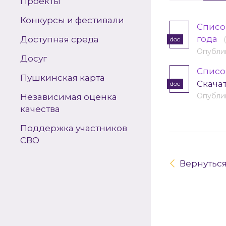
Проекты
Конкурсы и фестивали
Списо
года
Доступная среда
doc
Опублик
Досуг
Список
Пушкинская карта
Скача
doc
Опублик
Независимая оценка
качества
Поддержка участников
СВО
Вернутьс