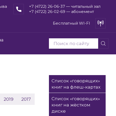
рыва
+7 (4722) 26-06-37 — читальный зал
+7 (4722) 26-02-69 — абонемент
Бесплатный WI-FI
ва
Список «говорящих»
книг на флеш-картах
Список «говорящих»
2019
2017
книг на жёстком
диске