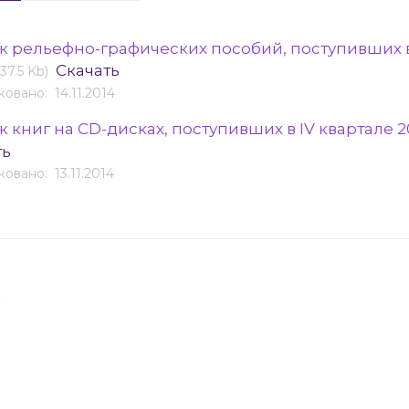
к рельефно-графических пособий, поступивших в I
Скачать
(37.5 Kb)
овано: 14.11.2014
 книг на CD-дисках, поступивших в IV квартале 2
ть
овано: 13.11.2014
я