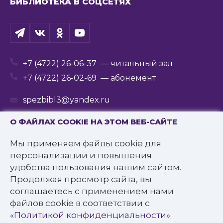
БИБЛИОТЕКА В СОЦСЕТЯХ
+7 (4722) 26-06-37
— читальный зал
+7 (4722) 26-02-69
— абонемент
spezbibl3@yandex.ru
О ФАЙЛАХ COOKIE НА ЭТОМ ВЕБ-САЙТЕ
Мы применяем файлы cookie для
© 2016—2022 Государственное бюджетное
персонализации и повышения
учреждение культуры
удобства пользования нашим сайтом.
«Белгородская государственная специальная
Продолжая просмотр сайта, вы
библиотека для слепых им. В.Я. Ерошенко».
соглашаетесь с применением нами
Все права защищены.
файлов cookie в соответствии с
Политика конфиденциальности
«Политикой конфиденциальности»