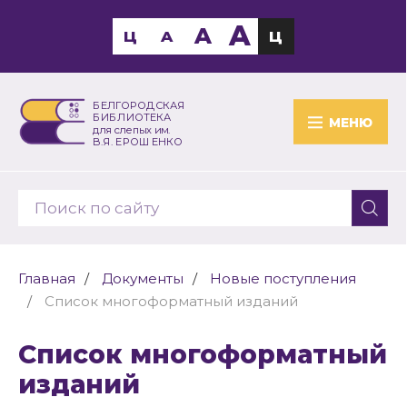
A
A
Ц
A
Ц
БЕЛГОРОДСКАЯ
БИБЛИОТЕКА
МЕНЮ
для слепых им.
В.Я. ЕРОШЕНКО
Главная
Документы
Новые поступления
Список многоформатный изданий
Список многоформатный
изданий