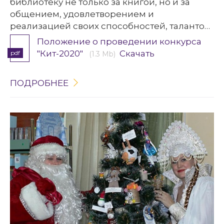
библиотеку не только за книгой, но и за
общением, удовлетворением и
реализацией своих способностей, талантов,
общественных амбиций, за
Положение о проведении конкурса
интеллектуальным досугом и информацией.
"Кит-2020"
Скачать
pdf
(1.3 Mb)
ПОДРОБНЕЕ