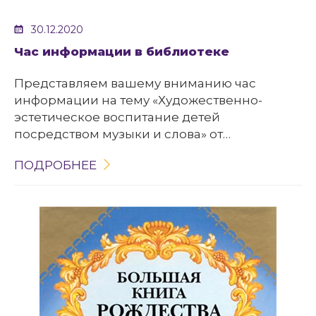
30.12.2020
Час информации в библиотеке
Представляем вашему вниманию час
информации на тему «Художественно-
эстетическое воспитание детей
посредством музыки и слова» от
специалиста организации "Синяя птица"
ПОДРОБНЕЕ
Маргариты Побелинской.