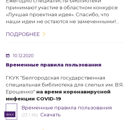
Ежегодно специалисты библиотеки
принимают участие в областном конкурсе
«Лучшая проектная идея». Спасибо, что
наши идеи не остаются не замеченными!
ПОДРОБНЕЕ
В нашей копилке очередной диплом. В этот
раз мы стали лауреатами конкурса «Лучшая
проектная идея-2020».
10.12.2020
Временные правила пользования
ГКУК "Белгородская государственная
специальная библиотека для слепых им. В.Я.
Ерошенко"
на время коронавирусной
инфекции COVID-19
Временные правила пользования
Скачать
docx
(23.1 Kb)