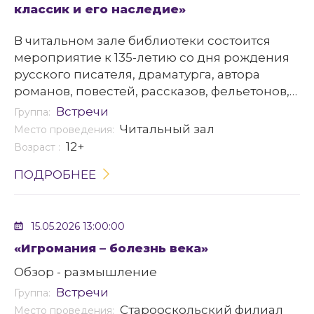
классик и его наследие»
В читальном зале библиотеки состоится
мероприятие к 135-летию со дня рождения
русского писателя, драматурга, автора
романов, повестей, рассказов, фельетонов,
пьес, инсценировок и киносценариев –
Встречи
Группа:
Михаила Афанасьевича Булгакова.
Читальный зал
Место проведения:
12+
Возраст :
ПОДРОБНЕЕ
15.05.2026 13:00:00
«Игромания – болезнь века»
Обзор - размышление
Встречи
Группа:
Старооскольский филиал
Место проведения: