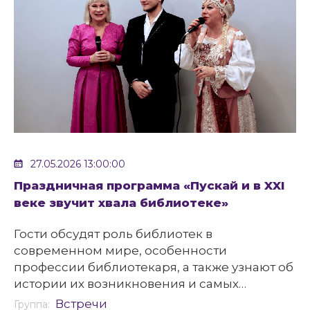
27.05.2026 13:00:00
Праздничная программа «Пускай и в XXI
веке звучит хвала библиотеке»
Гости обсудят роль библиотек в
современном мире, особенности
профессии библиотекаря, а также узнают об
истории их возникновения и самых
известных библиотеках древности.
Встречи
Группа: