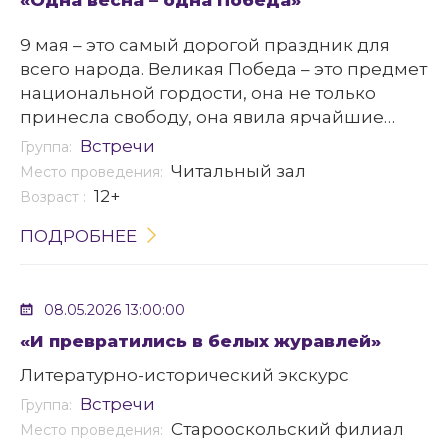
«Одна весна – одна Победа»
9 мая – это самый дорогой праздник для
всего народа. Великая Победа – это предмет
национальной гордости, она не только
принесла свободу, она явила ярчайшие
примеры героизма и патриотизма.
Встречи
Группа:
Читальный зал
Место проведения:
12+
Возраст :
ПОДРОБНЕЕ
08.05.2026 13:00:00
«И превратились в белых журавлей»
Литературно-исторический экскурс
Встречи
Группа:
Старооскольский филиал
Место проведения: