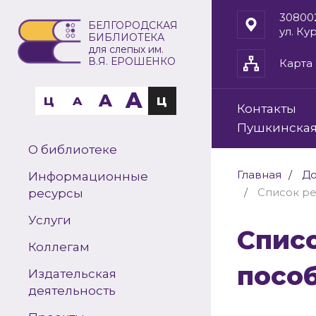
30800
БЕЛГОРОДСКАЯ
ул. Ку
БИБЛИОТЕКА
для слепых им.
В.Я. ЕРОШЕНКО
Карта 
A
A
Ц
A
Ц
Контакты
Пушкинская
О библиотеке
Главная
До
Информационные
Список р
ресурсы
Услуги
Список рельефно-графических
Коллегам
посо
Издательская
деятельность