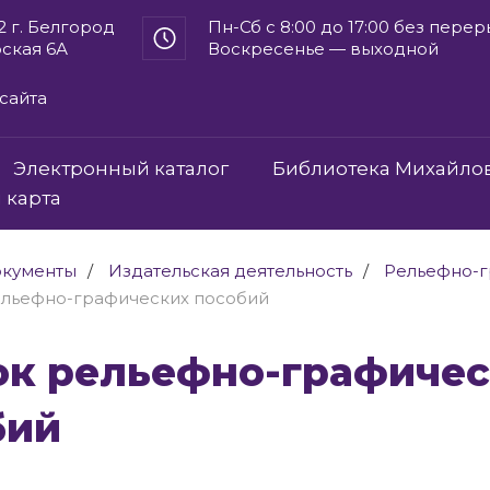
2 г. Белгород
Пн-Сб с 8:00 до 17:00 без пере
рская 6А
Воскресенье — выходной
сайта
Электронный каталог
Библиотека Михайло
 карта
кументы
Издательская деятельность
Рельефно-г
ельефно-графических пособий
бий