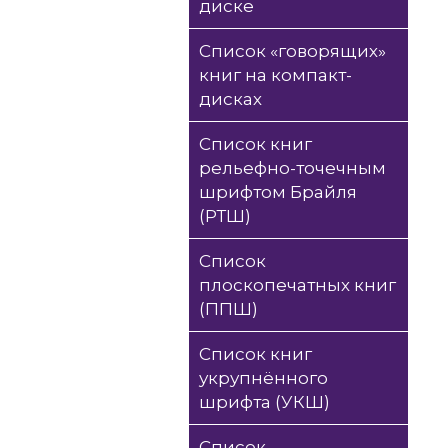
диске
Список «говорящих»
книг на компакт-
дисках
Список книг
рельефно-точечным
шрифтом Брайля
(РТШ)
Список
плоскопечатных книг
(ППШ)
Список книг
укрупнённого
шрифта (УКШ)
Список