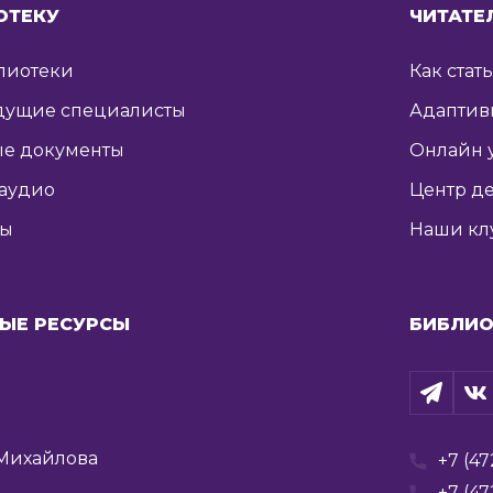
ОТЕКУ
ЧИТАТЕ
лиотеки
Как стат
дущие специалисты
Адаптив
е документы
Онлайн 
 аудио
Центр де
ты
Наши кл
ЫЕ РЕСУРСЫ
БИБЛИО
Михайлова
+7 (47
+7 (47