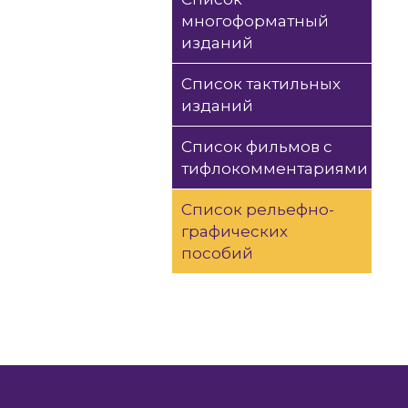
многоформатный
изданий
Список тактильных
изданий
Список фильмов с
тифлокомментариями
Список рельефно-
графических
пособий