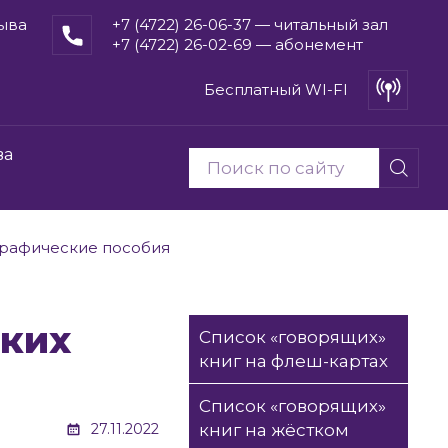
рыва
+7 (4722) 26-06-37 — читальный зал
+7 (4722) 26-02-69 — абонемент
Бесплатный WI-FI
ва
рафические пособия
Список «говорящих»
книг на флеш-картах
Список «говорящих»
27.11.2022
книг на жёстком