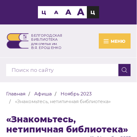
A
A
Ц
A
Ц
БЕЛГОРОДСКАЯ
БИБЛИОТЕКА
МЕНЮ
для слепых им.
В.Я. ЕРОШЕНКО
Главная
Афиша
Ноябрь 2023
«Знакомьтесь, нетипичная библиотека»
«Знакомьтесь,
нетипичная библиотека»