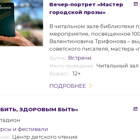
Вечер-портрет «Мастер
городской прозы»
В читальном зале библиотеки 
мероприятие, посвященное 10
Валентиновича Трифонова – в
советского писателя, мастера 
прозы, переводчика, публицист
Встречи
Группа:
Читальный зал
Место проведения:
12+
Возраст :
ПОДРОБНЕЕ
ЮБИТЬ, ЗДОРОВЫМ БЫТЬ»
тадион
рсы и фестивали
Центр детского чтения
ения: