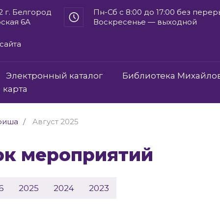
2 г. Белгород
Пн-Сб с 8:00 до 17:00 без пере
рская 6А
Воскресенье — выходной
сайта
Электронный каталог
Библиотека Михайло
 карта
фиша
Август 2025
сок мероприятий
6
2025
2024
2023