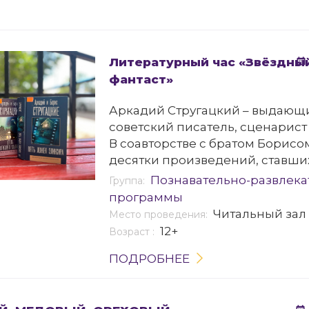
Литературный час «Звёздны
фантаст»
Аркадий Стругацкий – выдающ
советский писатель, сценарист
В соавторстве с братом Борисо
десятки произведений, ставши
научной и социальной фантасти
Познавательно-развлек
Группа:
программы
Читальный зал
Место проведения:
12+
Возраст :
ПОДРОБНЕЕ