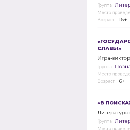
Лите
Группа:
Место провед
16+
Возраст :
«ГОСУДАРС
СЛАВЫ»
Игра-викто
Позн
Группа:
Место провед
6+
Возраст :
«В ПОИСКА
Литературно
Лите
Группа:
Место провед