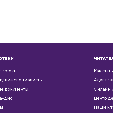
я
ОТЕКУ
ЧИТАТЕ
лиотеки
Как стат
дущие специалисты
Адаптив
е документы
Онлайн 
 аудио
Центр де
ты
Наши кл