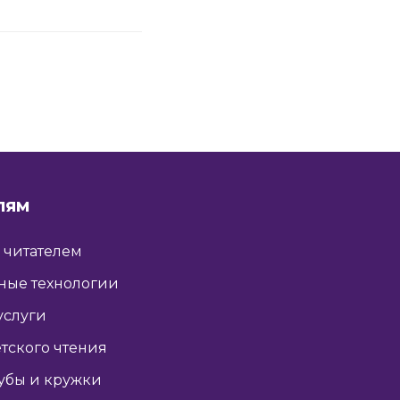
ЛЯМ
ь читателем
ные технологии
услуги
тского чтения
убы и кружки