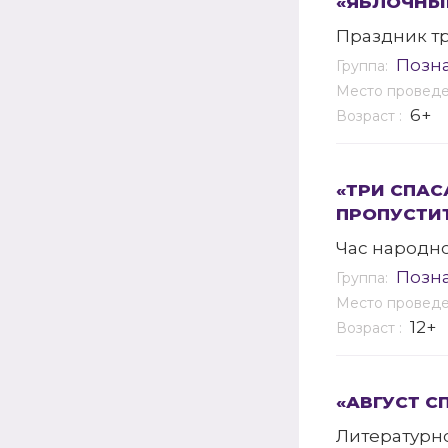
«ЯБЛОЧНЫ
Праздник т
Позн
Группа:
Место провед
6+
Возраст :
«ТРИ СПАС
ПРОПУСТИ
Час народн
Позн
Группа:
Место провед
12+
Возраст :
«АВГУСТ С
Литературн