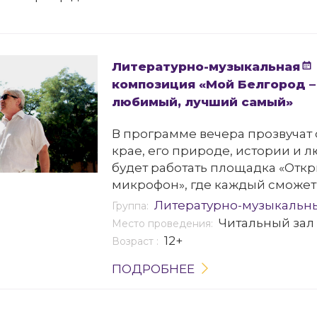
Литературно-музыкальная
композиция «Мой Белгород –
любимый, лучший самый»
В программе вечера прозвучат 
крае, его природе, истории и л
будет работать площадка «Отк
микрофон», где каждый сможет
стихи о любимом городе, в том
Литературно-музыкальн
Группа:
собственного сочинения.
Читальный зал
Место проведения:
12+
Возраст :
ПОДРОБНЕЕ