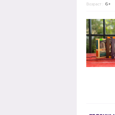
6+
Возраст :