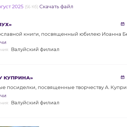
густ 2025
Скачать файл
(56 Кб)
ЛУХ»
ославной книги, посвященный юбилею Иоанна Б
ечи
Валуйский филиал
ения:
 У КУПРИНА»
ые посиделки, посвященные творчеству А. Купр
ечи
Валуйский филиал
ения: