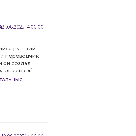
й
21.08.2025 14:00:00
ийся русский
 и переводчик.
м он создал
х классикой
ки.
ательные