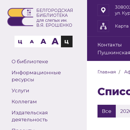
30800
БЕЛГОРОДСКАЯ
ул. Ку
БИБЛИОТЕКА
для слепых им.
В.Я. ЕРОШЕНКО
Карта 
A
A
Ц
A
Ц
Контакты
Пушкинская
О библиотеке
Главная
А
Информационные
ресурсы
Спи
Услуги
Коллегам
Все
202
Издательская
деятельность