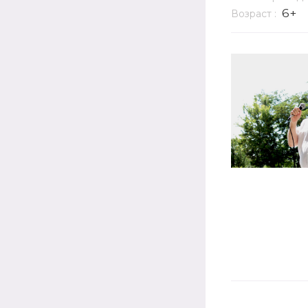
6+
Возраст :