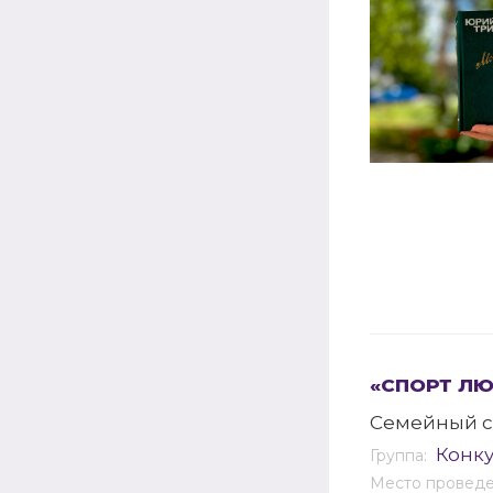
«СПОРТ Л
Семейный с
Конку
Группа:
Место провед