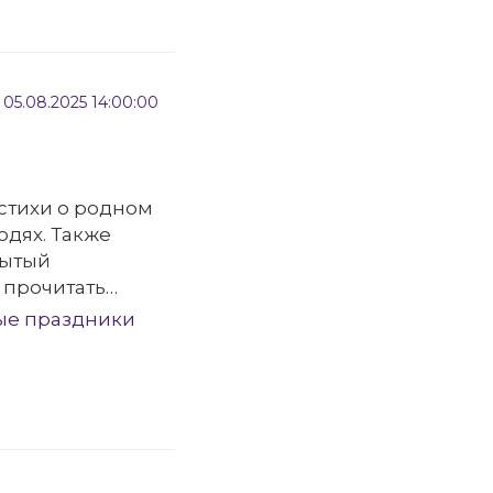
05.08.2025 14:00:00
стихи о родном
юдях. Также
рытый
 прочитать
 числе строки
ые праздники