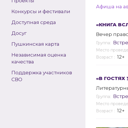
Проекты
Афиша на ав
Конкурсы и фестивали
Доступная среда
«КНИГА ВС
Досуг
Вечер прав
Встр
Группа:
Пушкинская карта
Место провед
Независимая оценка
12+
Возраст :
качества
Поддержка участников
«В ГОСТЯХ
СВО
Литературн
Встр
Группа:
Место провед
12+
Возраст :