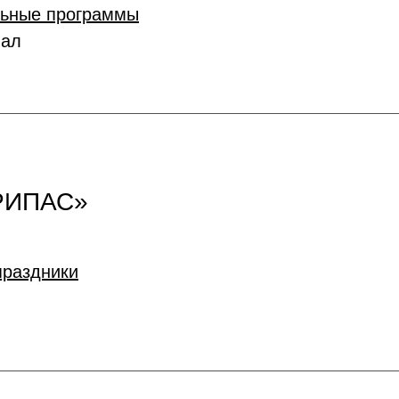
льные программы
иал
РИПАС»
праздники