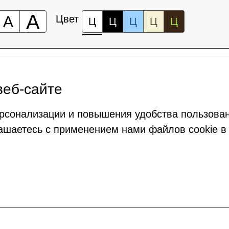
А
А
Цвет
Ц
Ц
Ц
Ц
Ц
веб-сайте
рсонализации и повышения удобства пользова
ашаетесь с применением нами файлов cookie в