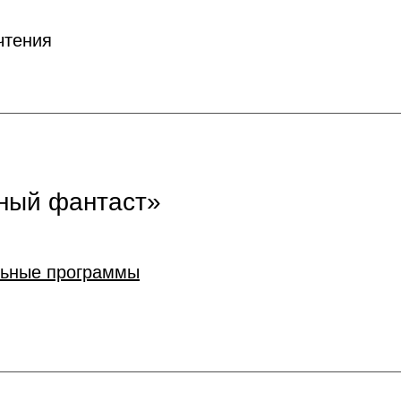
чтения
ный фантаст»
льные программы