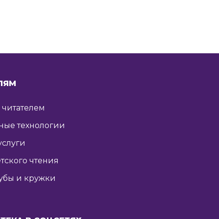
ЛЯМ
ь читателем
ные технологии
услуги
тского чтения
убы и кружки