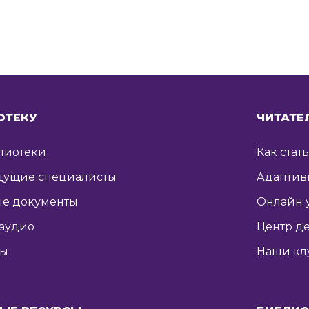
я
ОТЕКУ
ЧИТАТЕ
лиотеки
Как стат
дущие специалисты
Адаптив
е документы
Онлайн 
 аудио
Центр де
ты
Наши кл