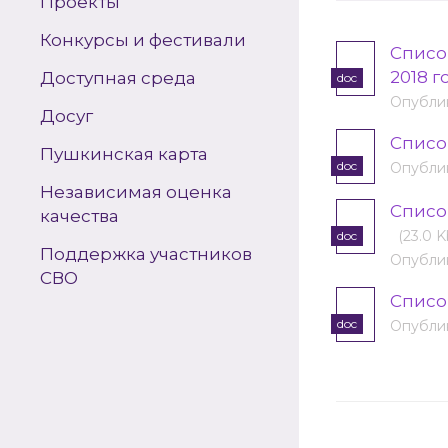
Проекты
Конкурсы и фестивали
Списо
2018 г
Доступная среда
doc
Опублик
Досуг
Списо
Пушкинская карта
doc
Опублик
Независимая оценка
Списо
качества
(23.0 K
doc
Поддержка участников
Опублик
СВО
Cписо
doc
Опублик