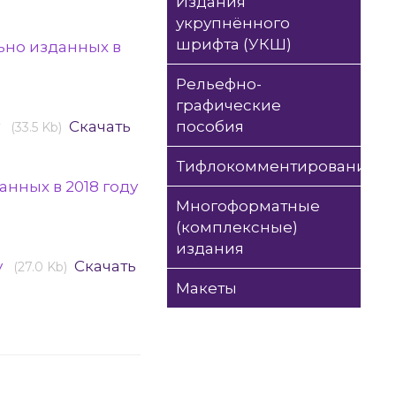
Издания
укрупнённого
шрифта (УКШ)
ьно изданных в
Рельефно-
графические
у
Скачать
пособия
(33.5 Kb)
Тифлокомментирование
нных в 2018 году
Многоформатные
(комплексные)
издания
у
Скачать
(27.0 Kb)
Макеты