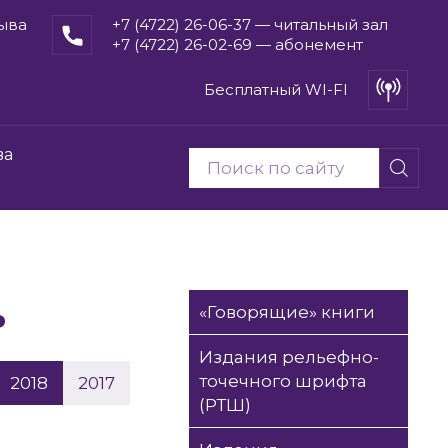
рыва
+7 (4722) 26-06-37 — читальный зал
+7 (4722) 26-02-69 — абонемент
Бесплатный WI-FI
ва
ь
«Говорящие» книги
Издания рельефно-
точечного шрифта
2018
2017
(РТШ)