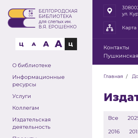
30800
БЕЛГОРОДСКАЯ
ул. Ку
БИБЛИОТЕКА
для слепых им.
В.Я. ЕРОШЕНКО
Карта 
A
A
Ц
A
Ц
Контакты
Пушкинская
О библиотеке
Главная
До
Информационные
ресурсы
Изд
Услуги
Коллегам
Все
202
Издательская
деятельность
2016
201