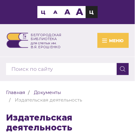
A
A
Ц
A
Ц
БЕЛГОРОДСКАЯ
БИБЛИОТЕКА
МЕНЮ
для слепых им.
В.Я. ЕРОШЕНКО
Главная
Документы
Издательская деятельность
Издательская
деятельность