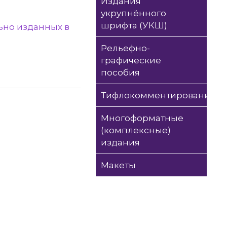
Издания
укрупнённого
шрифта (УКШ)
ьно изданных в
Рельефно-
графические
пособия
Тифлокомментирование
Многоформатные
(комплексные)
издания
Макеты