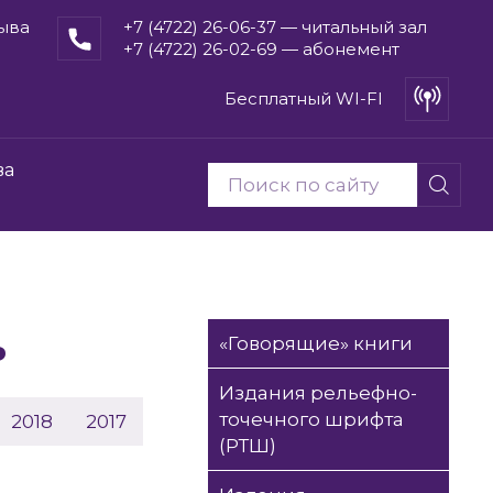
рыва
+7 (4722) 26-06-37 — читальный зал
+7 (4722) 26-02-69 — абонемент
Бесплатный WI-FI
ва
ь
«Говорящие» книги
Издания рельефно-
точечного шрифта
2018
2017
(РТШ)