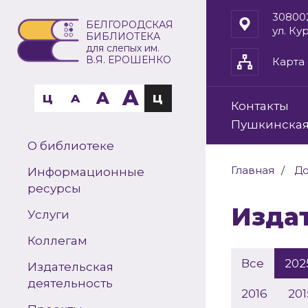
30800
БЕЛГОРОДСКАЯ
ул. Ку
БИБЛИОТЕКА
для слепых им.
В.Я. ЕРОШЕНКО
Карта 
A
A
Ц
A
Ц
Контакты
Пушкинская
О библиотеке
Главная
До
Информационные
ресурсы
Изд
Услуги
Коллегам
Все
202
Издательская
деятельность
2016
201