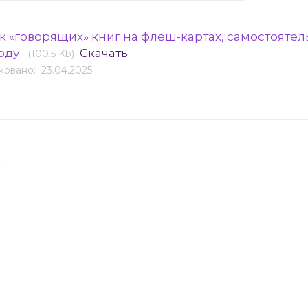
к «говорящих» книг на флеш-картах, самостоятел
году
Скачать
(100.5 Kb)
овано: 23.04.2025
я