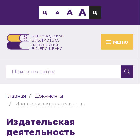
A
A
Ц
A
Ц
БЕЛГОРОДСКАЯ
БИБЛИОТЕКА
МЕНЮ
для слепых им.
В.Я. ЕРОШЕНКО
Главная
Документы
Издательская деятельность
Издательская
деятельность