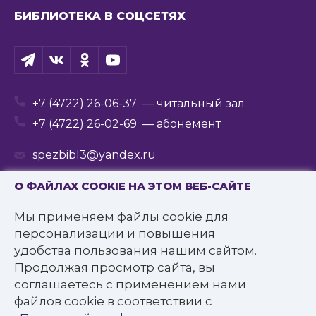
БИБЛИОТЕКА В СОЦСЕТЯХ
+7 (4722) 26-06-37
— читальный зал
+7 (4722) 26-02-69
— абонемент
spezbibl3@yandex.ru
О ФАЙЛАХ COOKIE НА ЭТОМ ВЕБ-САЙТЕ
Мы применяем файлы cookie для
© 2016—2022 Государственное бюджетное
персонализации и повышения
учреждение культуры
удобства пользования нашим сайтом.
«Белгородская государственная специальная
Продолжая просмотр сайта, вы
библиотека для слепых им. В.Я. Ерошенко».
соглашаетесь с применением нами
Все права защищены.
файлов cookie в соответствии с
Политика конфиденциальности