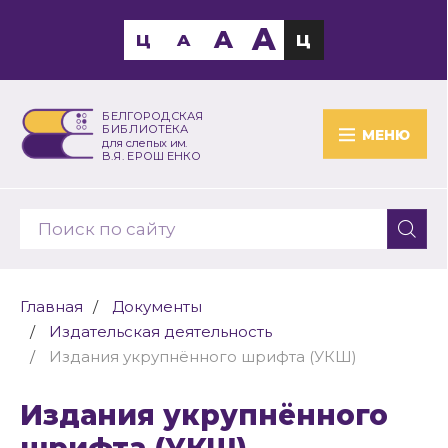
A
A
Ц
A
Ц
БЕЛГОРОДСКАЯ
БИБЛИОТЕКА
МЕНЮ
для слепых им.
В.Я. ЕРОШЕНКО
Главная
Документы
Издательская деятельность
Издания укрупнённого шрифта (УКШ)
Издания укрупнённого