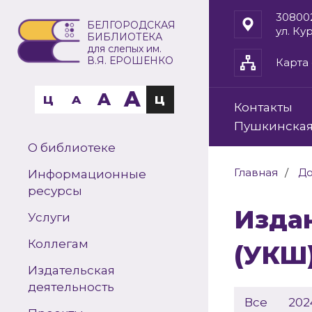
30800
БЕЛГОРОДСКАЯ
ул. Ку
БИБЛИОТЕКА
для слепых им.
В.Я. ЕРОШЕНКО
Карта 
A
A
Ц
A
Ц
Контакты
Пушкинская
О библиотеке
Главная
До
Информационные
ресурсы
Издания укрупнённого шрифта
Услуги
Коллегам
(УКШ
Издательская
деятельность
Все
202