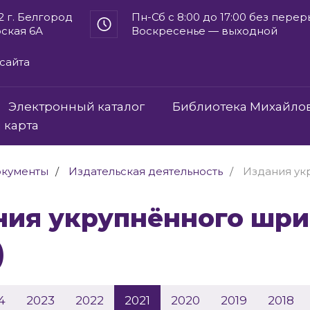
2 г. Белгород
Пн-Сб с 8:00 до 17:00 без пере
рская 6А
Воскресенье — выходной
сайта
Электронный каталог
Библиотека Михайло
 карта
кументы
Издательская деятельность
Издания ук
)
4
2023
2022
2021
2020
2019
2018