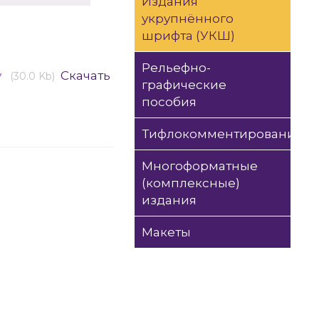
Издания
укрупнённого
шрифта (УКШ)
Рельефно-
у
Скачать
(30.0 Kb)
графические
пособия
Тифлокомментирование
Многоформатные
(комплексные)
издания
Макеты