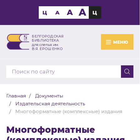
A
A
Ц
A
Ц
БЕЛГОРОДСКАЯ
БИБЛИОТЕКА
МЕНЮ
для слепых им.
В.Я. ЕРОШЕНКО
Главная
Документы
Издательская деятельность
Многоформатные (комплексные) издания
Многоформатные