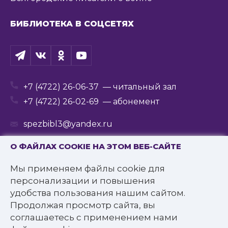
БИБЛИОТЕКА В СОЦСЕТЯХ
+7 (4722) 26-06-37
— читальный зал
+7 (4722) 26-02-69
— абонемент
spezbibl3@yandex.ru
О ФАЙЛАХ COOKIE НА ЭТОМ ВЕБ-САЙТЕ
Мы применяем файлы cookie для
© 2016—2022 Государственное бюджетное
персонализации и повышения
учреждение культуры
удобства пользования нашим сайтом.
«Белгородская государственная специальная
Продолжая просмотр сайта, вы
библиотека для слепых им. В.Я. Ерошенко».
соглашаетесь с применением нами
Все права защищены.